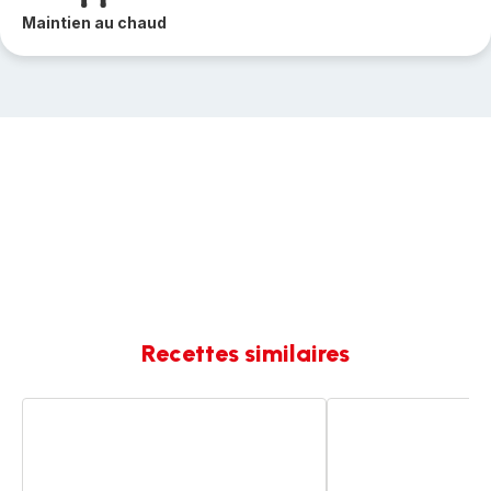
Maintien au chaud
Recettes similaires
Crème
Sorbet
de
à
coco
la
au
coco