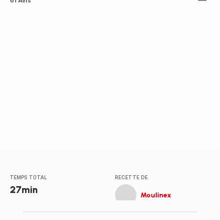
ratings.3.6
61 Avis
TEMPS TOTAL
RECETTE DE
27min
Moulinex