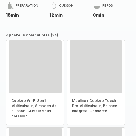
PRÉPARATION
CUISSON
REPOS
15min
12min
0min
Appareils compatibles (34)
Cookeo Wi-Fi 8en1,
Moulinex Cookeo Touch
Multicuiseur, 8 modes de
Pro Multicuiseur, Balance
cuisson, Cuiseur sous
intégrée, Connecté
pression