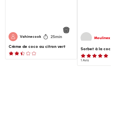
citron
et
vert
citron
vert
25min
Vahinecook
Moulinex
Crème de coco au citron vert
Sorbet à la coco e
ratings.2.4
Avis
1 Avis
5
étoiles
(moyenne)