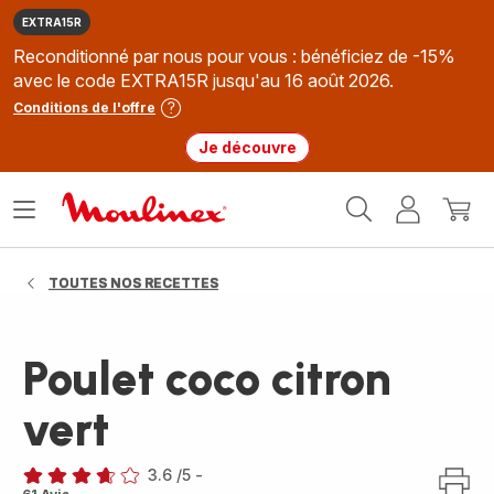
EXTRA15R
Reconditionné par nous pour vous : bénéficiez de -15%
avec le code EXTRA15R jusqu'au 16 août 2026.
Conditions de l'offre
Je découvre
Accueil
Ouvrir
Mon
Mon
Moulinex
le
compte
panie
menu
TOUTES NOS RECETTES
Poulet coco citron
vert
3.6
/5
-