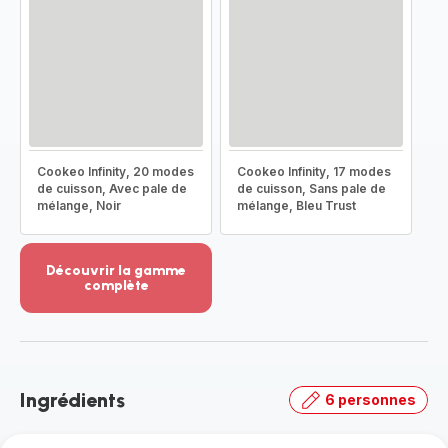
Cookeo Infinity, 20 modes
Cookeo Infinity, 17 modes
de cuisson, Avec pale de
de cuisson, Sans pale de
mélange, Noir
mélange, Bleu Trust
Découvrir la gamme
complète
Voir
plus...
-
Découvrir
la
Ingrédients
6 personnes
gamme
complète
-