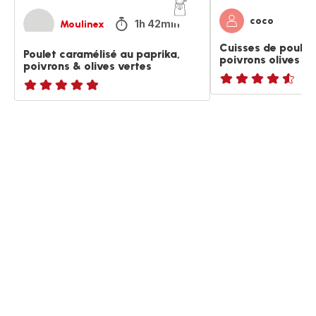
coco
1h 42min
Moulinex
Cuisses de poulet
Poulet caramélisé au paprika,
poivrons olives ve
poivrons & olives vertes
ratings.4.5
ratings.NaN