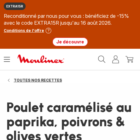
EXTRA15R
Reconditionné par nous pour vous : bénéficiez de -15%
avec le code EXTRA15R jusqu'au 16 août 2026.
Conditions de l'offre
Je découvre
Accueil
Ouvrir
Mon
Mon
Moulinex
le
compte
panie
menu
TOUTES NOS RECETTES
Poulet caramélisé au
paprika, poivrons &
olives vertes