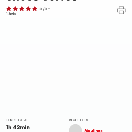
5
/5
-
Avis
1 Avis
5
étoiles
(moyenne)
TEMPS TOTAL
RECETTE DE
1h 42min
Moulinex