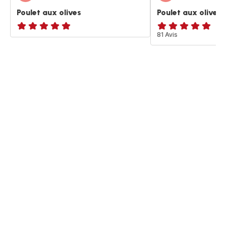
Poulet aux olives
Poulet aux olives
ratings.NaN
ratings.4.9
81 Avis