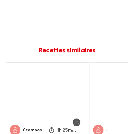
Recettes similaires
Poulet
Poulet
aux
aux
olives
olives
1h 25min
Ccampos
-