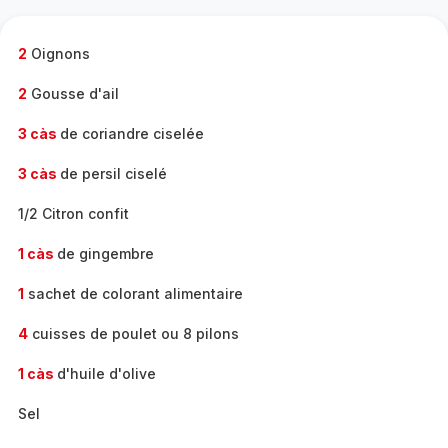
complète
-
2
Oignons
2
Gousse d'ail
3 càs
de coriandre ciselée
3 càs
de persil ciselé
1/2 Citron confit
1 càs
de gingembre
1
sachet de colorant alimentaire
4
cuisses de poulet ou 8 pilons
1 càs
d'huile d'olive
Sel