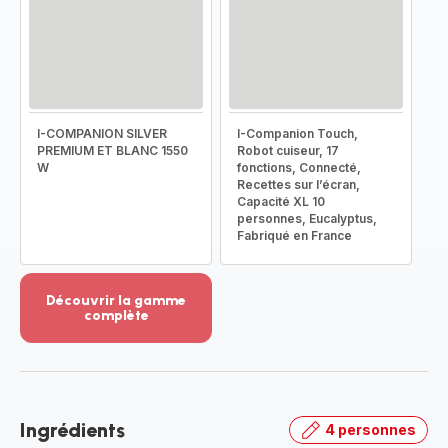
I-COMPANION SILVER
I-Companion Touch,
PREMIUM ET BLANC 1550
Robot cuiseur, 17
W
fonctions, Connecté,
Recettes sur l’écran,
Capacité XL 10
personnes, Eucalyptus,
Fabriqué en France
Découvrir la gamme
complète
Voir
plus...
-
Découvrir
la
Ingrédients
4 personnes
gamme