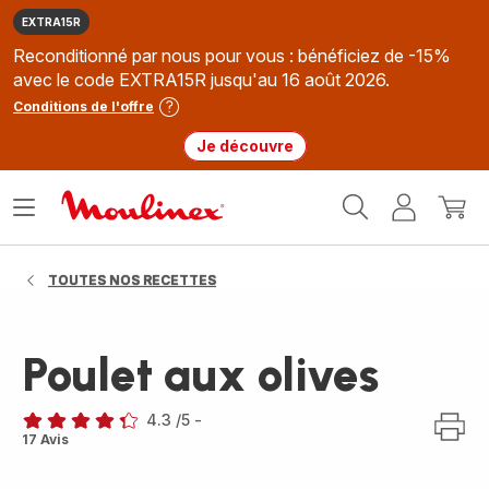
EXTRA15R
Reconditionné par nous pour vous : bénéficiez de -15%
avec le code EXTRA15R jusqu'au 16 août 2026.
Conditions de l'offre
Je découvre
Accueil
Ouvrir
Mon
Mon
Moulinex
le
compte
panie
menu
TOUTES NOS RECETTES
Poulet aux olives
4.3
/5
-
ratings.4.3
17 Avis