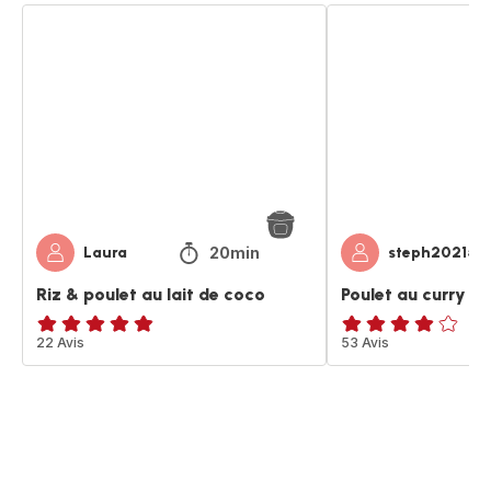
Riz
Poulet
&
au
poulet
curry
au
lait
lait
de
de
coco
coco
et
riz
20min
Laura
steph20215
Riz & poulet au lait de coco
Poulet au curry lai
ratings.4.8
22 Avis
Avis
53 Avis
4
étoiles
(moyenne)