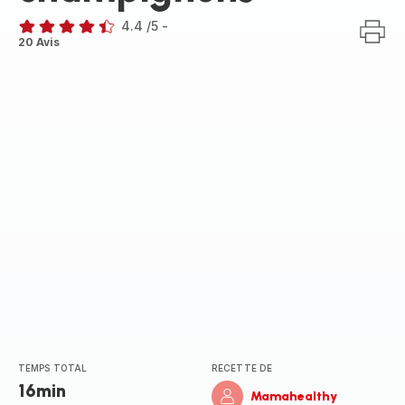
4.4
/5
-
ratings.4.4
20 Avis
TEMPS TOTAL
RECETTE DE
16min
Mamahealthy