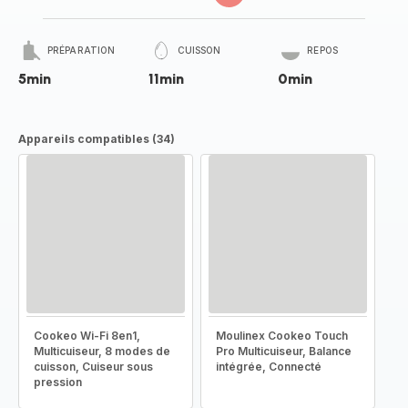
PRÉPARATION
CUISSON
REPOS
5min
11min
0min
Appareils compatibles (34)
Cookeo Wi-Fi 8en1,
Moulinex Cookeo Touch
Multicuiseur, 8 modes de
Pro Multicuiseur, Balance
cuisson, Cuiseur sous
intégrée, Connecté
pression