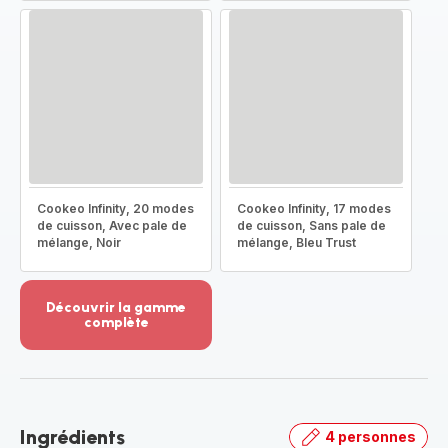
Cookeo Infinity, 20 modes
Cookeo Infinity, 17 modes
de cuisson, Avec pale de
de cuisson, Sans pale de
mélange, Noir
mélange, Bleu Trust
Découvrir la gamme
complète
Voir
plus...
-
Découvrir
la
Ingrédients
4 personnes
gamme