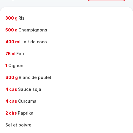
complète
-
300 g
Riz
500 g
Champignons
400 ml
Lait de coco
75 cl
Eau
1
Oignon
600 g
Blanc de poulet
4 càs
Sauce soja
4 càs
Curcuma
2 càs
Paprika
Sel et poivre