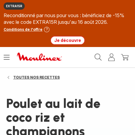
EXTRA15R
Reconditionné par nous pour vous : bénéficiez de -15%
avec le code EXTRA15R jusqu'au 16 août 2026.
Conditions de l'offre
Je découvre
Accueil
Ouvrir
Mon
Mon
Moulinex
le
compte
panie
menu
TOUTES NOS RECETTES
Poulet au lait de
coco riz et
champignons