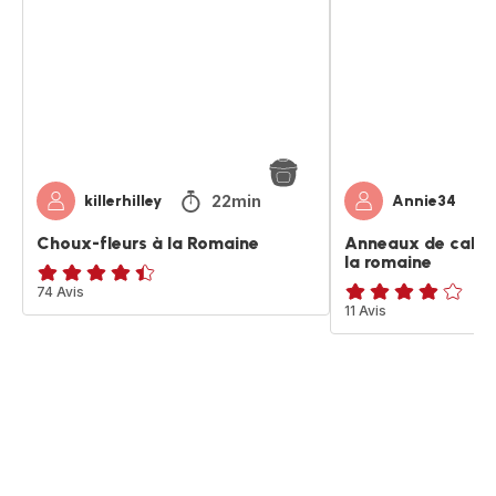
à
calamars
la
surgelés
Romaine
a
la
romaine
22min
killerhilley
Annie34
Choux-fleurs à la Romaine
Anneaux de calam
la romaine
ratings.4.4
74 Avis
ratings.3.9
11 Avis