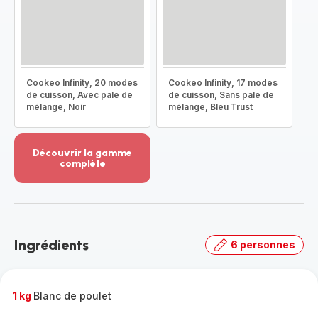
Cookeo Infinity, 20 modes
Cookeo Infinity, 17 modes
de cuisson, Avec pale de
de cuisson, Sans pale de
mélange, Noir
mélange, Bleu Trust
Découvrir la gamme
complète
Voir
plus...
-
Découvrir
la
Ingrédients
6 personnes
gamme
complète
-
1 kg
Blanc de poulet