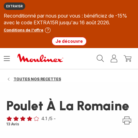
EXTRA15R
Reconditionné par nous pour vous : bénéficiez de -15%
avec le code EXTRA15R jusqu'au 16 août 2026.
Conditions de l'offre
Je découvre
Accueil
Ouvrir
Mon
Mon
Moulinex
le
compte
panie
menu
TOUTES NOS RECETTES
Poulet À La Romaine
4.1
/5
-
ratings.4.1
13 Avis