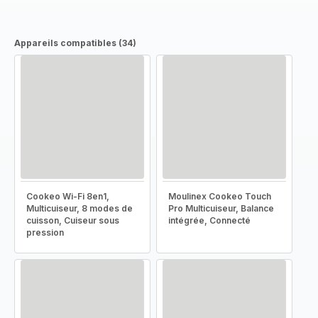
Appareils compatibles (34)
Cookeo Wi-Fi 8en1,
Moulinex Cookeo Touch
Multicuiseur, 8 modes de
Pro Multicuiseur, Balance
cuisson, Cuiseur sous
intégrée, Connecté
pression