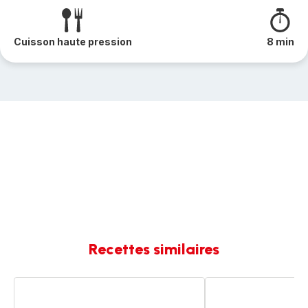
Cuisson haute pression
8 min
Recettes similaires
Choux-
Anneaux
fleurs
de