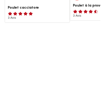
Poulet à la proven
Poulet cacciatore
ratings.4.5
3 Avis
Avis
3 Avis
5
étoiles
(moyenne)