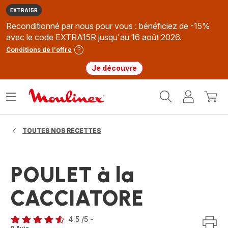
EXTRA15R
Reconditionné par nous pour vous : bénéficiez de -15%
avec le code EXTRA15R jusqu'au 16 août 2026.
Conditions de l'offre
Je découvre
Accueil
Ouvrir
Mon
Mon
Moulinex
le
compte
panie
menu
TOUTES NOS RECETTES
POULET à la
CACCIATORE
4.5
/5
-