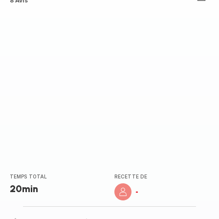
ratings.4.5
8 Avis
TEMPS TOTAL
RECETTE DE
20min
-