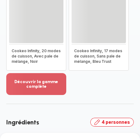
Cookeo Infinity, 20 modes
Cookeo Infinity, 17 modes
de cuisson, Avec pale de
de cuisson, Sans pale de
mélange, Noir
mélange, Bleu Trust
Découvrir la gamme
complète
Voir
plus...
-
Découvrir
la
Ingrédients
4 personnes
gamme
complète
-