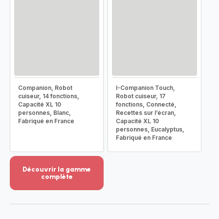
Companion, Robot
I-Companion Touch,
cuiseur, 14 fonctions,
Robot cuiseur, 17
Capacité XL 10
fonctions, Connecté,
personnes, Blanc,
Recettes sur l’écran,
Fabriqué en France
Capacité XL 10
personnes, Eucalyptus,
Fabriqué en France
Découvrir la gamme
complète
Voir
plus...
-
Découvrir