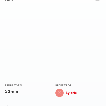
Avis
1 Avis
5
étoiles
(moyenne)
TEMPS TOTAL
RECETTE DE
52min
Sylarie