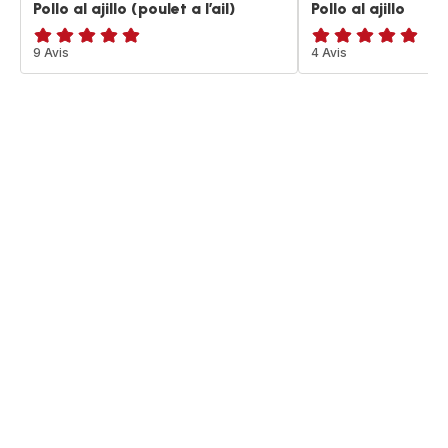
Pollo al ajillo (poulet a l’ail)
Pollo al ajillo
Avis
9 Avis
Avis
4 Avis
5
5
étoiles
étoiles
(moyenne)
(moyenne)