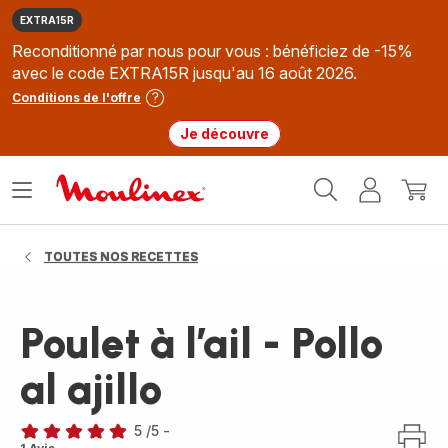
EXTRA15R
Reconditionné par nous pour vous : bénéficiez de -15%
avec le code EXTRA15R jusqu'au 16 août 2026.
Conditions de l'offre
Je découvre
Accueil
Ouvrir
Mon
Mon
Moulinex
le
compte
panie
menu
TOUTES NOS RECETTES
Poulet à l’ail - Pollo
al ajillo
5
/5
-