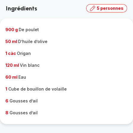
la
Ingrédients
5 personnes
gamme
complète
-
900 g
De poulet
50 ml
D’huile d’olive
1 càc
Origan
120 ml
Vin blanc
60 ml
Eau
1
Cube de bouillon de volaille
6
Gousses d’ail
8
Gousses d’ail