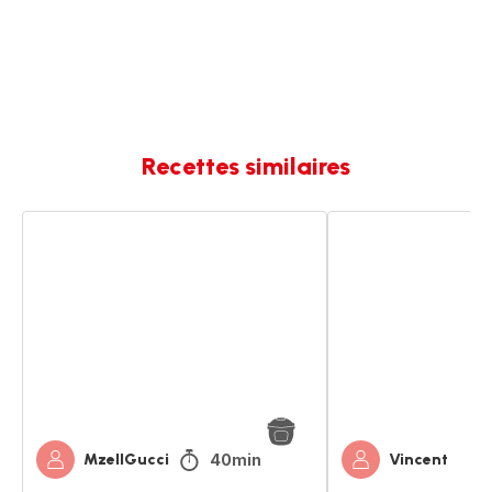
Recettes similaires
Pollo
Pollo
al
al
ajillo
ajillo
(poulet
a
l’ail)
40min
MzellGucci
Vincent