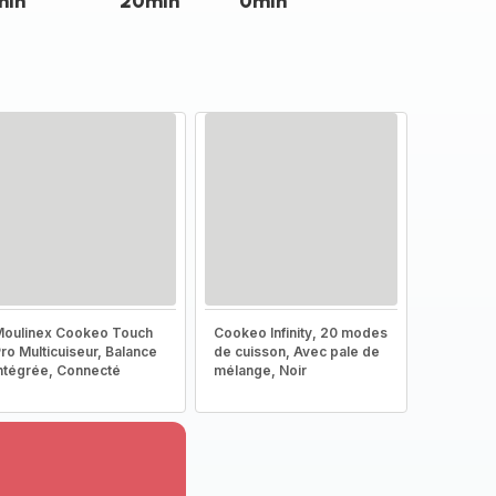
min
20min
0min
oulinex Cookeo Touch
Cookeo Infinity, 20 modes
ro Multicuiseur, Balance
de cuisson, Avec pale de
ntégrée, Connecté
mélange, Noir