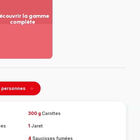
écouvrir la gamme
complète
ir
us...
couvrir
amme
mplète
 personnes
rimer
Ajouter
sonnes
personnes
300 g
Carottes
nes
1
Jaret
4
Saucisses fumées