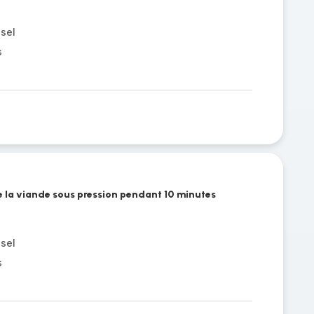
 sel
s
re la viande sous pression pendant 10 minutes
 sel
s