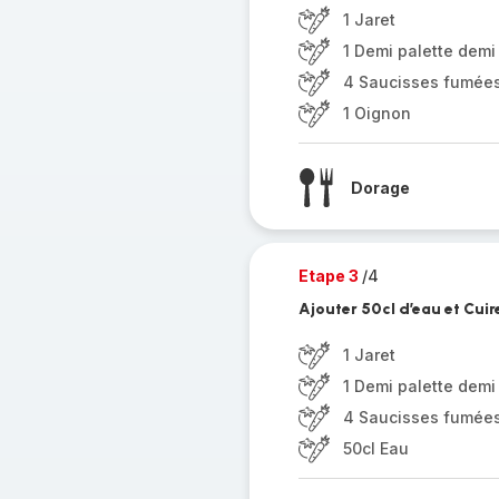
1 Jaret
1 Demi palette demi
4 Saucisses fumée
1 Oignon
Dorage
Etape 3
/4
Ajouter 50cl d’eau et Cui
1 Jaret
1 Demi palette demi
4 Saucisses fumée
50cl Eau