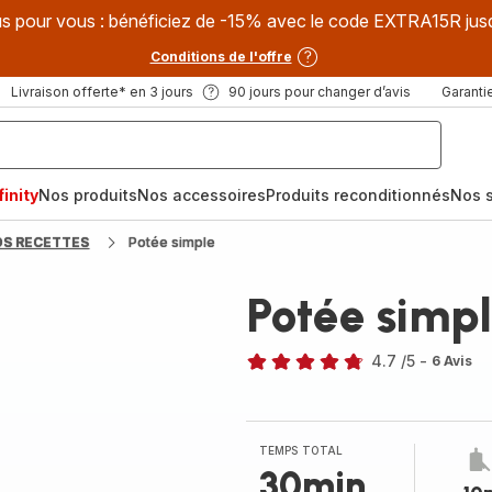
s pour vous : bénéficiez de -15% avec le code EXTRA15R jus
Conditions de l'offre
Livraison offerte* en 3 jours
90 jours pour changer d’avis
Garantie
inity
Nos produits
Nos accessoires
Produits reconditionnés
Nos s
OS RECETTES
Potée simple
Potée simp
4.7
/5
-
6 Avis
ratings.4.7
TEMPS TOTAL
30min