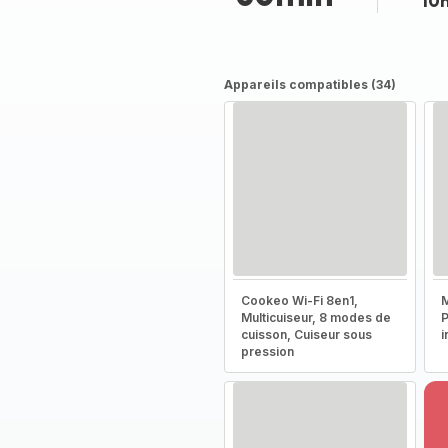
10
Appareils compatibles (34)
Cookeo Wi-Fi 8en1,
M
Multicuiseur, 8 modes de
P
cuisson, Cuiseur sous
i
pression