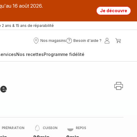
qu'au 16 août 2026.
Je découvre
 2 ans & 15 ans de réparabilité
Nos magasins
Besoin d'aide ?
Nos
Besoin
Mon
Mon
magasins
d'aide
compte
panier
ervices
Nos recettes
Programme fidélité
?
le
PRÉPARATION
CUISSON
REPOS