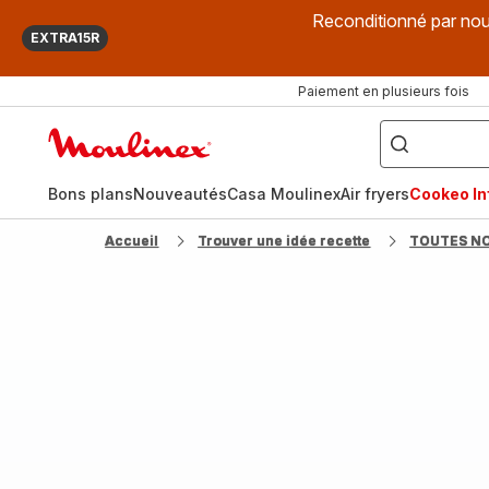
Reconditionné par nou
EXTRA15R
Paiement en plusieurs fois
["Que
recherchez-
Accueil
vous
?",
Moulinex
"Cookeo",
"Air
fryer",
Bons plans
Nouveautés
Casa Moulinex
Air fryers
Cookeo Inf
"Companion"]
Accueil
Trouver une idée recette
TOUTES N