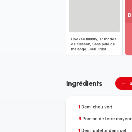
D
Vo
pl
-
Cookeo Infinity, 17 modes
Dé
de cuisson, Sans pale de
mélange, Bleu Trust
la
g
co
-
Ingrédients
6
Supp
per
1
Demi chou vert
6
Pomme de terre moyen
1
Demi palette demi sel