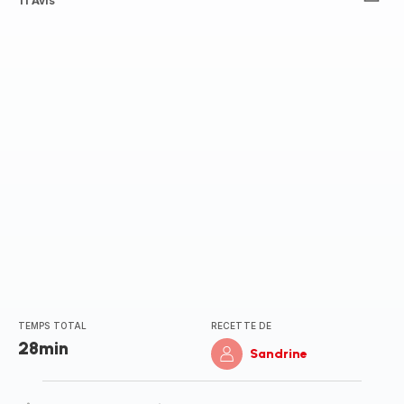
ratings.4.5
11 Avis
TEMPS TOTAL
RECETTE DE
28min
Sandrine