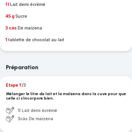
1 l
Lait demi écrémé
45 g
Sucre
3 càs
De maïzena
1
tablette de chocolat au lait
Préparation
Etape 1
/3
Mélanger le litre de lait et la maïzena dans la cuve pour que
celle ci s'incorpore bien.
1l Lait demi écrémé
3càs De maïzena