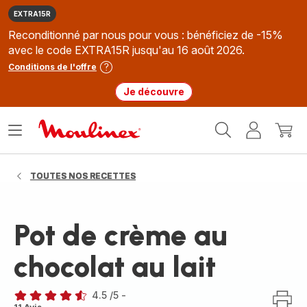
EXTRA15R
Reconditionné par nous pour vous : bénéficiez de -15%
avec le code EXTRA15R jusqu'au 16 août 2026.
Conditions de l'offre
Je découvre
Accueil
Ouvrir
Mon
Mon
Moulinex
le
compte
panie
menu
TOUTES NOS RECETTES
Pot de crème au
chocolat au lait
4.5
/5
-