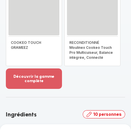
COOKEO TOUCH
RECONDITIONNÉ
GRAMEEZ
Moulinex Cookeo Touch
Pro Multicuiseur, Balance
intégrée, Connecté
Découvrir la gamme
complète
Voir
plus...
-
Découvrir
la
Ingrédients
10 personnes
gamme
complète
-