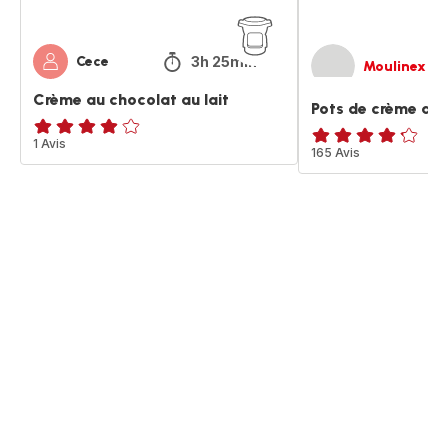
3h 25min
Cece
Moulinex
Crème au chocolat au lait
Pots de crème au 
Avis
1 Avis
ratings.4.2
165 Avis
4
étoiles
(moyenne)