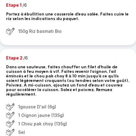
Etape 1
/6
Portez à ébullition une casserole d’eau salée. Faites cuire le
riz selon les indications du paquet.
150g Riz basmati Bio
Etape 2
/6
Dans une sauteuse, faites chauffer un filet d'huile de
cuisson à feu moyen à vif. Faites revenir l'oignon, l'ail
émincés et le chou pak choy 8 à 10 min jusqu'à ce qu'ils
soient légèrement croquants (ou tendres selon votre goût).
Poivrez. A mi-cuisson, ajoutez un fond d’eau et couvrez
pour accélérer la cuisson. Salez et poivrez. Remuez
régulièrement.
1gousse D'ail (6g)
1 Oignon jaune (135g)
1 Chou pak choy (135g)
Sel