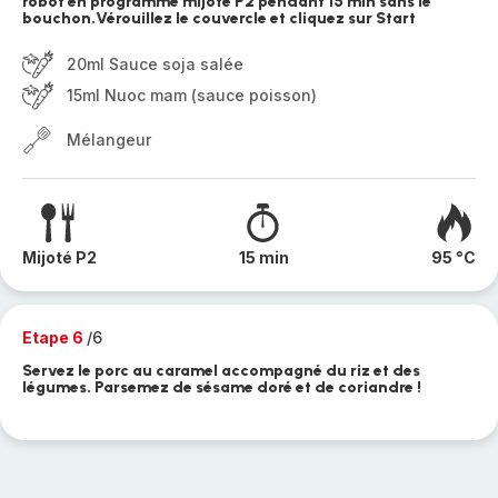
robot en programme mijoté P2 pendant 15 min sans le
bouchon.Vérouillez le couvercle et cliquez sur Start
20ml Sauce soja salée
15ml Nuoc mam (sauce poisson)
Mélangeur
Mijoté P2
15 min
95 °C
Etape 6
/6
Servez le porc au caramel accompagné du riz et des
légumes. Parsemez de sésame doré et de coriandre !