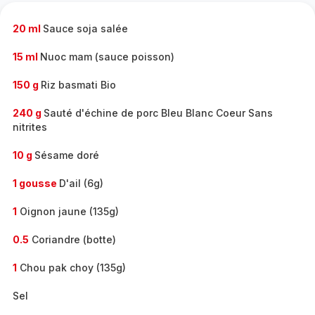
-
20 ml
Sauce soja salée
15 ml
Nuoc mam (sauce poisson)
150 g
Riz basmati Bio
240 g
Sauté d'échine de porc Bleu Blanc Coeur Sans
nitrites
10 g
Sésame doré
1 gousse
D'ail (6g)
1
Oignon jaune (135g)
0.5
Coriandre (botte)
1
Chou pak choy (135g)
Sel