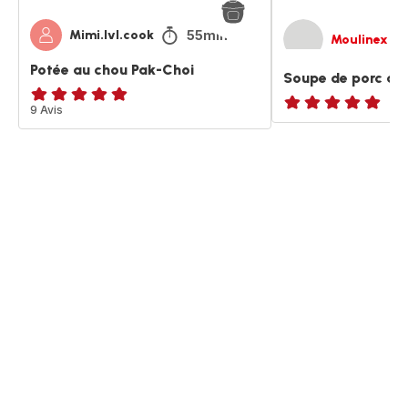
55min
Mimi.lvl.cook
Moulinex
Potée au chou Pak-Choi
Soupe de porc au 
Avis
9 Avis
ratings.NaN
5
étoiles
(moyenne)