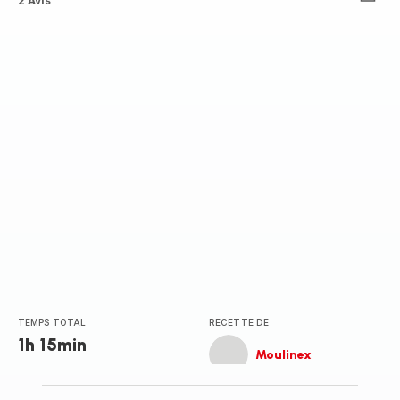
ratings.4.5
2 Avis
TEMPS TOTAL
RECETTE DE
1h 15min
Moulinex