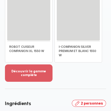
ROBOT CUISEUR
I-COMPANION SILVER
COMPANION XL 1550 W
PREMIUM ET BLANC 1550
W
Découvrir la gamme
complète
Voir
plus...
-
Découvrir
la
Ingrédients
2 personnes
gamme
complète