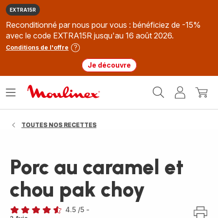
EXTRA15R
Reconditionné par nous pour vous : bénéficiez de -15%
avec le code EXTRA15R jusqu'au 16 août 2026.
Conditions de l'offre
Je découvre
Accueil
Ouvrir
Mon
Mon
Moulinex
le
compte
panie
menu
TOUTES NOS RECETTES
Porc au caramel et
chou pak choy
4.5
/5
-