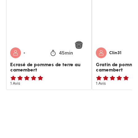
de
de
terre
terre
au
au
camembert
camembert
45min
-
Clin31
Ecrasé de pommes de terre au
Gratin de pommes
camembert
camembert
Avis
1 Avis
Avis
1 Avis
5
5
étoiles
étoiles
(moyenne)
(moyenne)