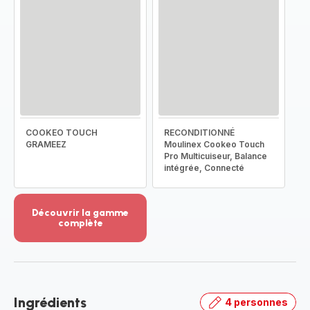
COOKEO TOUCH
RECONDITIONNÉ
GRAMEEZ
Moulinex Cookeo Touch
Pro Multicuiseur, Balance
intégrée, Connecté
Découvrir la gamme
complète
Voir
plus...
-
Découvrir
la
Ingrédients
4 personnes
gamme