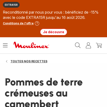
EXTRA15R
Reconditionné par nous pour vous : bénéficiez de -15%
avec le code EXTRA15R jusqu'au 16 août 2026.
Conditions de l'offre
Je découvre
Accueil
Ouvrir
Mon
Mon
Moulinex
le
compte
panie
menu
TOUTES NOS RECETTES
Pommes de terre
crémeuses au
camembert