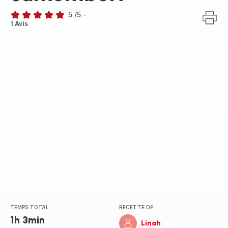
5
/5
-
Avis
1 Avis
5
étoiles
(moyenne)
TEMPS TOTAL
RECETTE DE
1h 3min
Linah