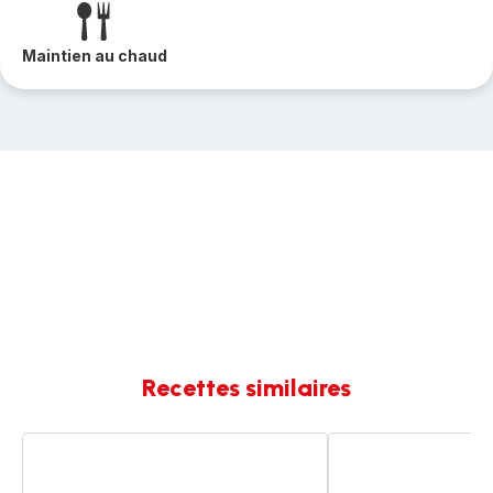
Maintien au chaud
Recettes similaires
Ecrasé
Gratin
de
de
pommes
pommes