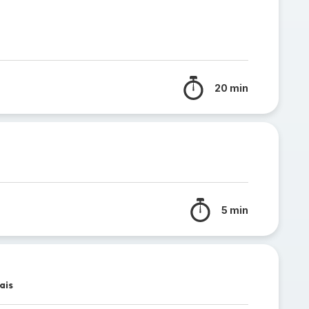
20 min
5 min
ais