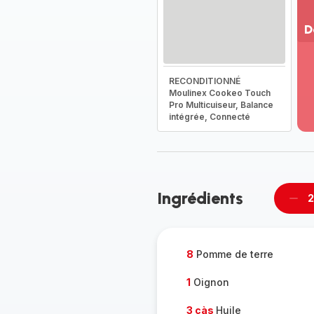
D
Vo
pl
RECONDITIONNÉ
-
Moulinex Cookeo Touch
Dé
Pro Multicuiseur, Balance
la
intégrée, Connecté
g
co
-
Ingrédients
2
Supp
per
8
Pomme de terre
1
Oignon
3 càs
Huile