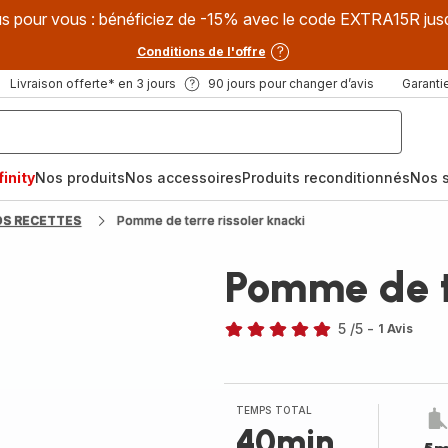
s pour vous : bénéficiez de -15% avec le code EXTRA15R jus
Conditions de l'offre
Livraison offerte* en 3 jours
90 jours pour changer d’avis
Garantie
inity
Nos produits
Nos accessoires
Produits reconditionnés
Nos s
OS RECETTES
Pomme de terre rissoler knacki
Pomme de te
5
/5
-
1 Avis
Avis
5
étoiles
(moyenne)
TEMPS TOTAL
40min