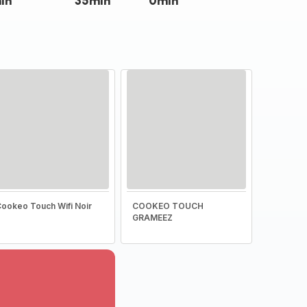
in
35min
0min
ookeo Touch Wifi Noir
COOKEO TOUCH
GRAMEEZ