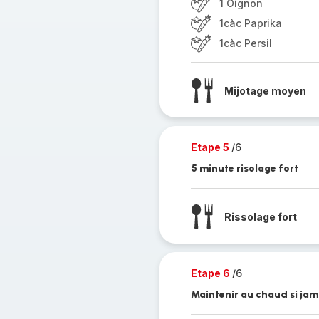
1 Oignon
1càc Paprika
1càc Persil
Mijotage moyen
Etape 5
/6
5 minute risolage fort
Rissolage fort
Etape 6
/6
Maintenir au chaud si jam