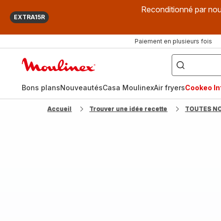
Reconditionné par nou
EXTRA15R
Paiement en plusieurs fois
["Que
recherchez-
Accueil
vous
?",
Moulinex
"Cookeo",
"Air
fryer",
Bons plans
Nouveautés
Casa Moulinex
Air fryers
Cookeo Inf
"Companion"]
Accueil
Trouver une idée recette
TOUTES N