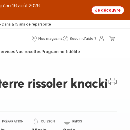
qu'au 16 août 2026.
Je découvre
 2 ans & 15 ans de réparabilité
Nos magasins
Besoin d'aide ?
Nos
Besoin
Mon
Mon
magasins
d'aide
compte
panier
ervices
Nos recettes
Programme fidélité
?
rre rissoler knacki
PRÉPARATION
CUISSON
REPOS