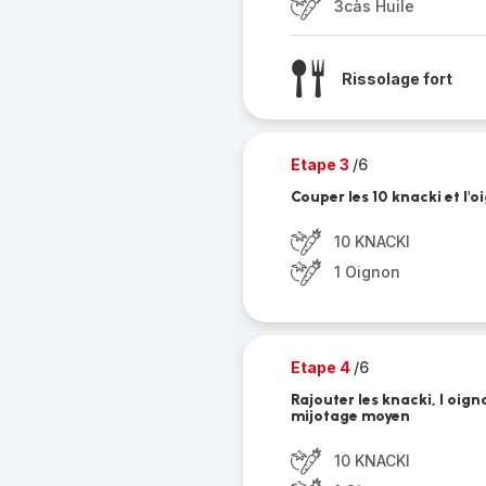
3càs Huile
Rissolage fort
Etape 3
/6
Couper les 10 knacki et l'
10 KNACKI
1 Oignon
Etape 4
/6
Rajouter les knacki, l oig
mijotage moyen
10 KNACKI