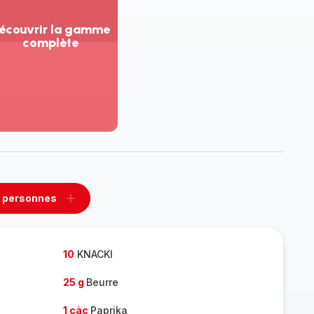
écouvrir la gamme
complète
ir
us...
couvrir
amme
mplète
 personnes
rimer
Ajouter
sonnes
personnes
10
KNACKI
25 g
Beurre
1 càc
Paprika