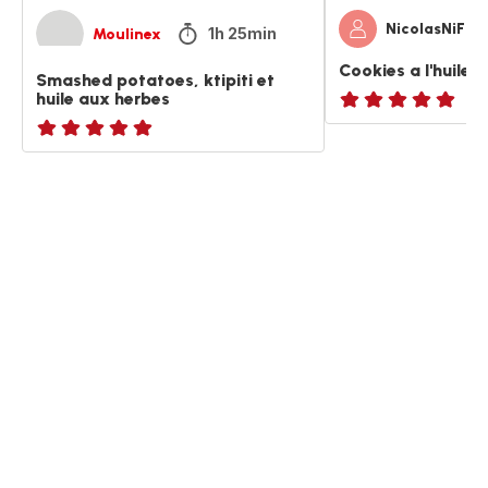
NicolasNiFan
1h 25min
Moulinex
Cookies a l'huile d
Smashed potatoes, ktipiti et
huile aux herbes
ratings.NaN
ratings.NaN