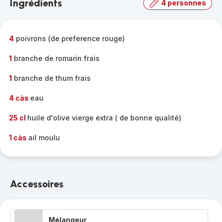
Ingrédients
4 personnes
gamme
complète
-
4
poivrons (de preference rouge)
1
branche de romarin frais
1
branche de thum frais
4 càs
eau
25 cl
huile d'olive vierge extra ( de bonne qualité)
1 càs
ail moulu
Accessoires
Mélangeur