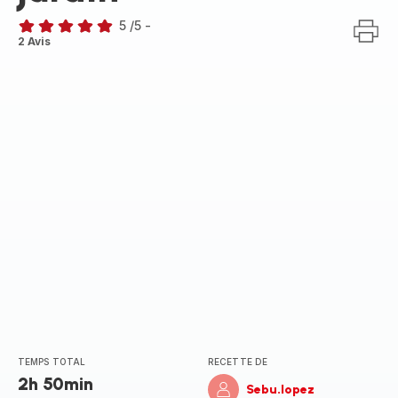
5
/5
-
Avis
2 Avis
5
étoiles
(moyenne)
TEMPS TOTAL
RECETTE DE
2h 50min
Sebu.lopez