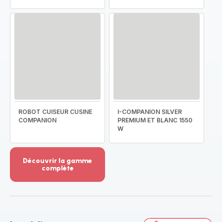
ROBOT CUISEUR CUSINE
I-COMPANION SILVER
COMPANION
PREMIUM ET BLANC 1550
W
Découvrir la gamme
complète
Voir
plus...
-
Découvrir
la