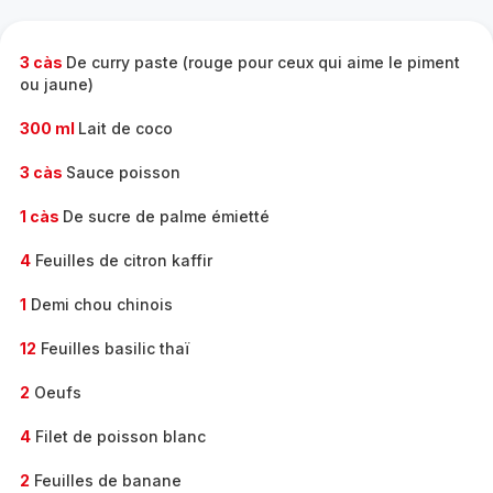
complète
-
3 càs
De curry paste (rouge pour ceux qui aime le piment
ou jaune)
300 ml
Lait de coco
3 càs
Sauce poisson
1 càs
De sucre de palme émietté
4
Feuilles de citron kaffir
1
Demi chou chinois
12
Feuilles basilic thaï
2
Oeufs
4
Filet de poisson blanc
2
Feuilles de banane