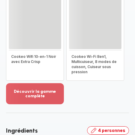
Cookeo Wifi 10-en-1 Noir
Cookeo Wi-Fi 8en1,
avec Extra Crisp
Multicuiseur, 8 modes de
cuisson, Cuiseur sous
pression
Découvrir la gamme
complète
Voir
plus...
-
Découvrir
la
Ingrédients
4 personnes
gamme