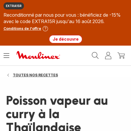
EXTRA15R
Reconditionné par nous pour vous : bénéficiez de -15%
avec le code EXTRA15R jusqu'au 16 août 2026.
Conditions de l'offre
Je découvre
Accueil
Ouvrir
Mon
Mon
Moulinex
le
compte
panie
menu
TOUTES NOS RECETTES
Poisson vapeur au
curry à la
Thaïlandaise