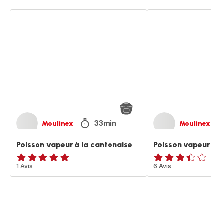
Poisson
Poisson
vapeur
vapeur
à
à
la
la
cantonaise
turque
33min
Moulinex
Moulinex
Poisson vapeur à la cantonaise
Poisson vapeur à 
Avis
1 Avis
ratings.3.4
6 Avis
5
étoiles
(moyenne)