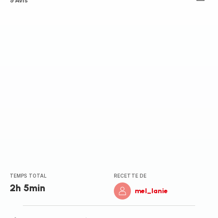
ratings.4.8
9 Avis
TEMPS TOTAL
RECETTE DE
2h 5min
mel_lanie