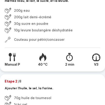
mettez l'eau, le lait, le sucre, et la levure.
200g eau
200g lait demi-écrémé
30g sucre en poudre
10g levure boulangère déshydratée
Couteau pour pétrir/concasser
Manual P
40 °C
2 min
V3
Etape 2
/8
Ajouter l'huile, le sel, la farine.
70g huile de tournesol
1càc sel