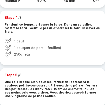
Manual P
40 °C
40 min
OFF
Etape 4
/8
Pendant ce temps, préparer la farce. Dans un saladier,
mettre la feta, l'oeuf, le persil, et écraser le tout, réserver au
frais.
1 oeuf
1 bouquet de persil (feuilles)
250g feta
Etape 5
/8
Une fois la pâte bien poussée, retirez délicatement le
couteau pétrin-concasseur. Prélevez de la pâte et formez
des petites boules d'environ 8-10cm de diamètre, huilez
vos mains cela vous aidera. Vous devriez pouvoir former
une vingtaine de petites boules.