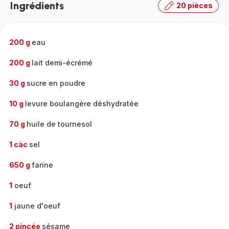
Ingrédients
20 pièces
gamme
complète
-
200 g
eau
200 g
lait demi-écrémé
30 g
sucre en poudre
10 g
levure boulangère déshydratée
70 g
huile de tournesol
1 càc
sel
650 g
farine
1
oeuf
1
jaune d'oeuf
2 pincée
sésame