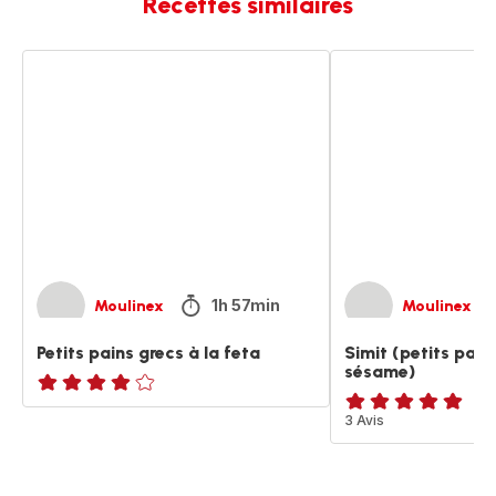
Recettes similaires
Petits
Simit
pains
(petits
grecs
pains
à
turques
la
au
feta
sésame)
1h 57min
Moulinex
Moulinex
Petits pains grecs à la feta
Simit (petits pain
sésame)
Avis
Avis
3 Avis
4
5
étoiles
étoiles
(moyenne)
(moyenne)