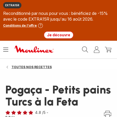
EXTRA15R
Reconditionné par nous pour vous : bénéficiez de -15%
avec le code EXTRA15R jusqu'au 16 août 2026.
Conditions de l'offre
Je découvre
Accueil
Ouvrir
Mon
Mon
Moulinex
le
compte
panie
menu
TOUTES NOS RECETTES
Pogaça - Petits pains
Turcs à la Feta
4.8
/5
-