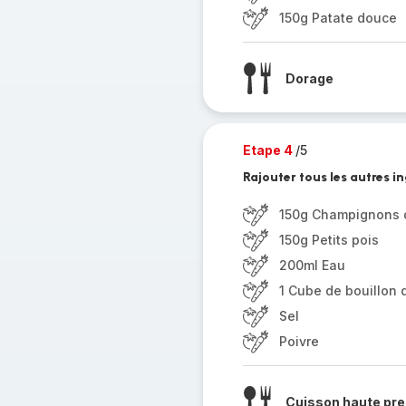
150g Patate douce
Dorage
Etape 4
/5
Rajouter tous les autres in
150g Champignons d
150g Petits pois
200ml Eau
1 Cube de bouillon d
Sel
Poivre
Cuisson haute pre