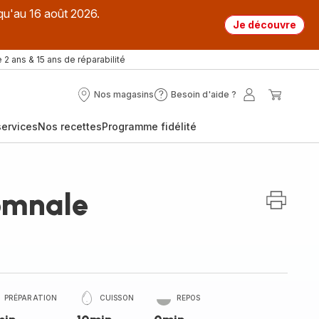
qu'au 16 août 2026.
Je découvre
 2 ans & 15 ans de réparabilité
Nos magasins
Besoin d'aide ?
Nos
Besoin
Mon
Mon
magasins
d'aide
compte
panier
ervices
Nos recettes
Programme fidélité
?
omnale
PRÉPARATION
CUISSON
REPOS