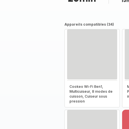
15
Appareils compatibles (34)
Cookeo Wi-Fi 8en1,
M
Multicuiseur, 8 modes de
P
cuisson, Cuiseur sous
i
pression