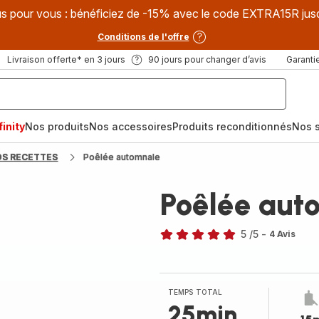
s pour vous : bénéficiez de -15% avec le code EXTRA15R jus
Conditions de l'offre
Livraison offerte* en 3 jours
90 jours pour changer d’avis
Garantie
inity
Nos produits
Nos accessoires
Produits reconditionnés
Nos s
OS RECETTES
Poêlée automnale
Poêlée aut
5
/5
-
4 Avis
Avis
5
étoiles
(moyenne)
TEMPS TOTAL
25min