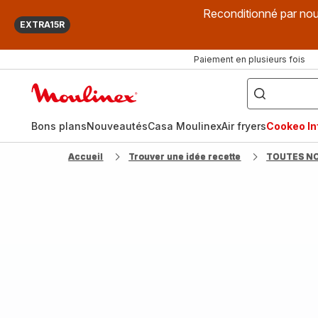
Reconditionné par nou
EXTRA15R
Paiement en plusieurs fois
["Que
recherchez-
Accueil
vous
?",
Moulinex
"Cookeo",
"Air
fryer",
Bons plans
Nouveautés
Casa Moulinex
Air fryers
Cookeo Inf
"Companion"]
Accueil
Trouver une idée recette
TOUTES N