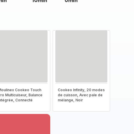
min
10min
0min
oulinex Cookeo Touch
Cookeo Infinity, 20 modes
ro Multicuiseur, Balance
de cuisson, Avec pale de
ntégrée, Connecté
mélange, Noir