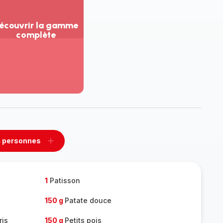
écouvrir la gamme
complète
ir
us...
couvrir
amme
mplète
 personnes
rimer
Ajouter
sonnes
personnes
1
Patisson
150 g
Patate douce
ris
150 g
Petits pois