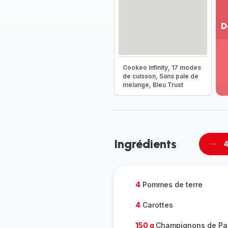
D
Vo
pl
-
Cookeo Infinity, 17 modes
Dé
de cuisson, Sans pale de
mélange, Bleu Trust
la
g
co
-
Ingrédients
4
Supp
per
4
Pommes de terre
4
Carottes
150 g
Champignons de Pa