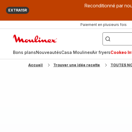
Reconditionné par nou
EXTRA15R
Paiement en plusieurs fois
["Que
recherchez-
Accueil
vous
?",
Moulinex
"Cookeo",
"Air
fryer",
Bons plans
Nouveautés
Casa Moulinex
Air fryers
Cookeo Inf
"Companion"]
Accueil
Trouver une idée recette
TOUTES N