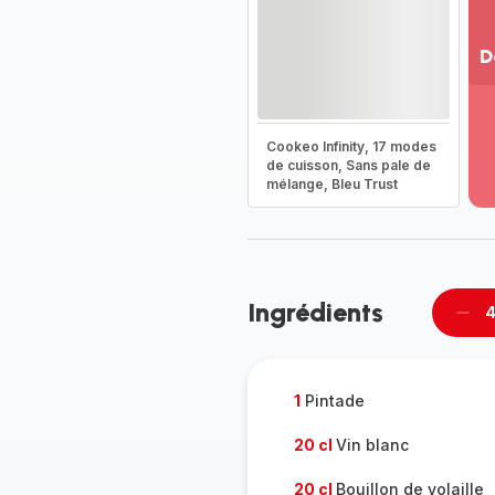
D
Vo
pl
-
Cookeo Infinity, 17 modes
Dé
de cuisson, Sans pale de
mélange, Bleu Trust
la
g
co
-
Ingrédients
4
Supp
per
1
Pintade
20 cl
Vin blanc
20 cl
Bouillon de volaille