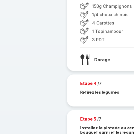
150g Champignons
1/4 choux chinois
4 Carottes
1 Topinambour
3 PDT
Dorage
Etape 4
/7
Retirez les légumes
Etape 5
/7
Installez la pintade au cen
bouquet garni et les legum