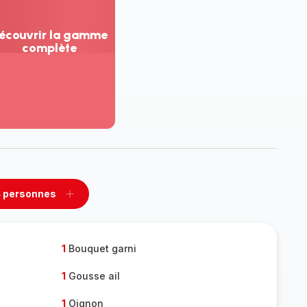
écouvrir la gamme
complète
ir
us...
couvrir
amme
mplète
 personnes
rimer
Ajouter
sonnes
personnes
1
Bouquet garni
1
Gousse ail
1
Oignon