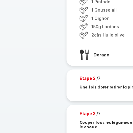
1 Pintade
1 Gousse ail
1 Oignon
150g Lardons
2càs Huile olive
Dorage
Etape 2
/7
Une fois dorer retirer la p
Etape 3
/7
Couper tous les légumes en
le choux.