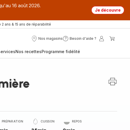
qu'au 16 août 2026.
Je découvre
 2 ans & 15 ans de réparabilité
Nos magasins
Besoin d'aide ?
Nos
Besoin
Mon
Mon
magasins
d'aide
compte
panier
ervices
Nos recettes
Programme fidélité
?
rmière
PRÉPARATION
CUISSON
REPOS