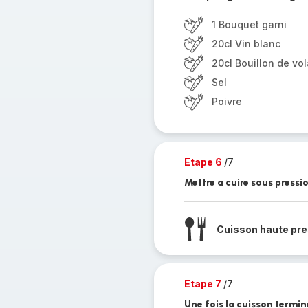
1 Bouquet garni
20cl Vin blanc
20cl Bouillon de vol
Sel
Poivre
Etape 6
/7
Mettre a cuire sous pressi
Cuisson haute pre
Etape 7
/7
Une fois la cuisson terminé