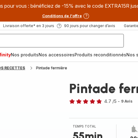
s pour vous : bénéficiez de -15% avec le code EXTRA15R jus
Conditions de l'offre
Livraison offerte* en 3 jours
90 jours pour changer d’avis
Garantie
inity
Nos produits
Nos accessoires
Produits reconditionnés
Nos s
OS RECETTES
Pintade fermière
Pintade fe
4.7
/5
-
9 Avis
ratings.4.7
TEMPS TOTAL
55min