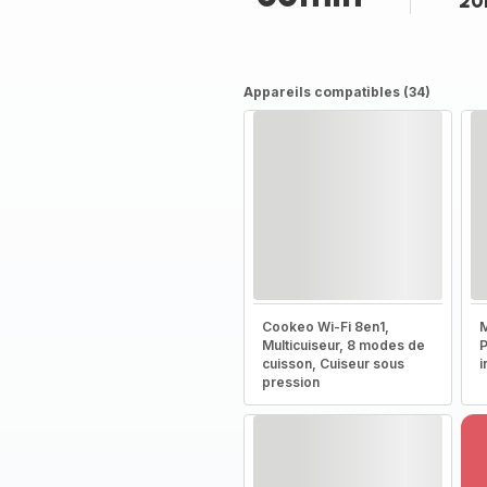
20
Appareils compatibles (34)
Cookeo Wi-Fi 8en1,
M
Multicuiseur, 8 modes de
P
cuisson, Cuiseur sous
i
pression