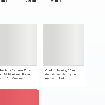
min
35min
0min
oulinex Cookeo Touch
Cookeo Infinity, 20 modes
ro Multicuiseur, Balance
de cuisson, Avec pale de
ntégrée, Connecté
mélange, Noir