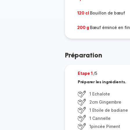
120 cl
Bouillon de bœuf
200 g
Bœuf émincé en fin
Préparation
Etape 1
/5
Préparer les ingrédients.
1 Echalote
2cm Gingembre
1 Etoile de badiane
1 Cannelle
1pincée Piment