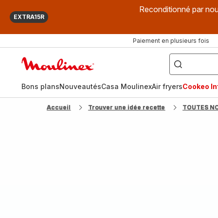
Reconditionné par nou
EXTRA15R
Paiement en plusieurs fois
["Que
recherchez-
Accueil
vous
?",
Moulinex
"Cookeo",
"Air
fryer",
Bons plans
Nouveautés
Casa Moulinex
Air fryers
Cookeo Inf
"Companion"]
Accueil
Trouver une idée recette
TOUTES N