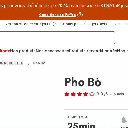
s pour vous : bénéficiez de -15% avec le code EXTRA15R jus
Conditions de l'offre
Livraison offerte* en 3 jours
90 jours pour changer d’avis
Garantie
inity
Nos produits
Nos accessoires
Produits reconditionnés
Nos s
OS RECETTES
Pho Bò
Pho Bò
3.9
/5
-
15 Avis
ratings.3.9
TEMPS TOTAL
25min