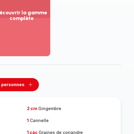
écouvrir la gamme
complète
ir
us...
couvrir
amme
mplète
 personnes
rimer
Ajouter
sonnes
personnes
2 cm
Gingembre
1
Cannelle
1 càc
Graines de coriandre