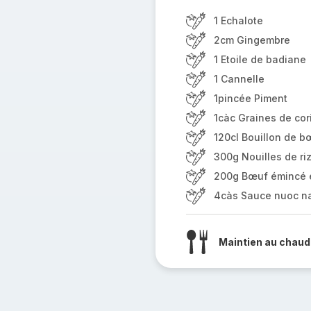
1 Echalote
2cm Gingembre
1 Etoile de badiane
1 Cannelle
1pincée Piment
1càc Graines de cor
120cl Bouillon de b
300g Nouilles de ri
200g Bœuf émincé e
4càs Sauce nuoc n
Maintien au chaud