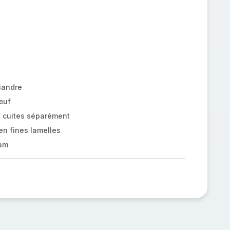
iandre
œuf
z cuites séparément
n fines lamelles
am