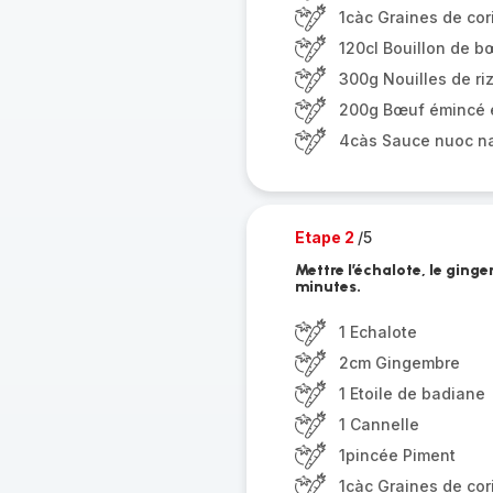
1càc Graines de cor
120cl Bouillon de b
300g Nouilles de ri
200g Bœuf émincé e
4càs Sauce nuoc n
Etape 2
/5
Mettre l’échalote, le ginge
minutes.
1 Echalote
2cm Gingembre
1 Etoile de badiane
1 Cannelle
1pincée Piment
1càc Graines de cor