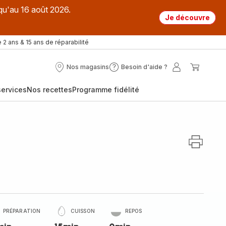
qu'au 16 août 2026.
Je découvre
 2 ans & 15 ans de réparabilité
Nos magasins
Besoin d'aide ?
Nos
Besoin
Mon
Mon
magasins
d'aide
compte
panier
ervices
Nos recettes
Programme fidélité
?
PRÉPARATION
CUISSON
REPOS