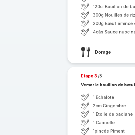
120cl Bouillon de b
300g Nouilles de ri
200g Bœuf émincé e
4càs Sauce nuoc n
Dorage
Etape 3
/5
Verser le bouillon de bœuf
1 Echalote
2cm Gingembre
1 Etoile de badiane
1 Cannelle
1pincée Piment