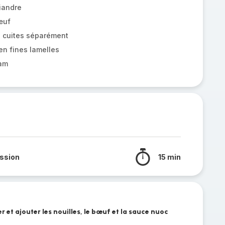
iandre
œuf
z cuites séparément
n fines lamelles
am
ssion
15 min
rer et ajouter les nouilles, le bœuf et la sauce nuoc