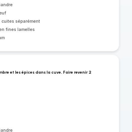
iandre
œuf
z cuites séparément
n fines lamelles
am
mbre et les épices dans la cuve. Faire revenir 2
iandre