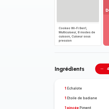
D
Vo
pl
Cookeo Wi-Fi 8en1,
-
Multicuiseur, 8 modes de
Dé
cuisson, Cuiseur sous
la
pression
g
co
-
Ingrédients
4
Supp
per
1
Echalote
1
Etoile de badiane
1 pincée
Piment