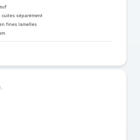
œuf
z cuites séparément
n fines lamelles
am
.