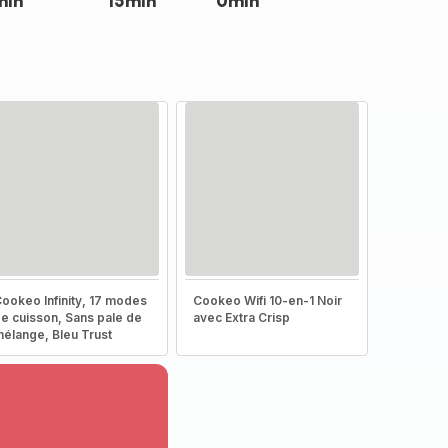
min
15min
0min
ookeo Infinity, 17 modes
Cookeo Wifi 10-en-1 Noir
e cuisson, Sans pale de
avec Extra Crisp
élange, Bleu Trust