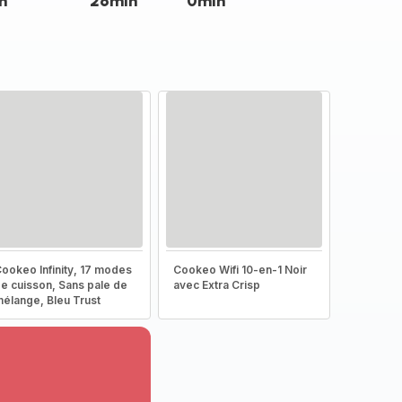
n
26min
0min
ookeo Infinity, 17 modes
Cookeo Wifi 10-en-1 Noir
e cuisson, Sans pale de
avec Extra Crisp
élange, Bleu Trust