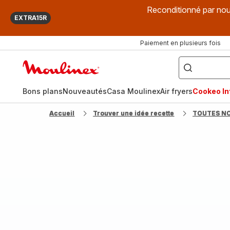
Reconditionné par nou
EXTRA15R
Paiement en plusieurs fois
["Que
recherchez-
Accueil
vous
?",
Moulinex
"Cookeo",
"Air
fryer",
Bons plans
Nouveautés
Casa Moulinex
Air fryers
Cookeo Inf
"Companion"]
Accueil
Trouver une idée recette
TOUTES N