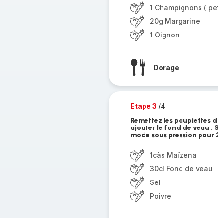
1 Champignons ( peti
20g Margarine
1 Oignon
Dorage
Etape 3
/4
Remettez les paupiettes d
ajouter le fond de veau . 
mode sous pression pour 
1càs Maïzena
30cl Fond de veau
Sel
Poivre