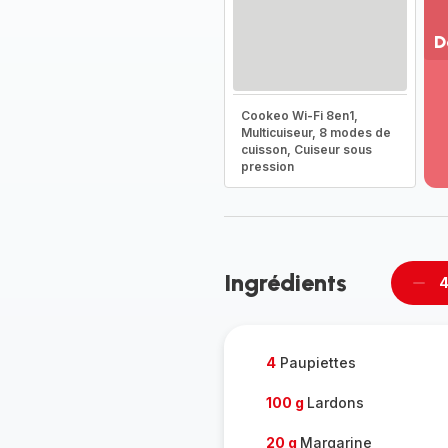
D
Vo
pl
Cookeo Wi-Fi 8en1,
-
Multicuiseur, 8 modes de
Dé
cuisson, Cuiseur sous
la
pression
g
co
-
Ingrédients
4
Supp
per
4
Paupiettes
100 g
Lardons
20 g
Margarine