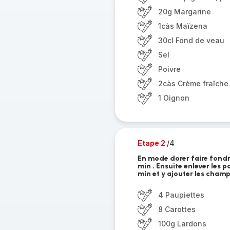
20g Margarine
1càs Maïzena
30cl Fond de veau
Sel
Poivre
2càs Crème fraîche
1 Oignon
Etape 2
/4
En mode dorer faire fondre
min . Ensuite enlever les p
min et y ajouter les champ
4 Paupiettes
8 Carottes
100g Lardons