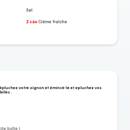
Sel
2 càs
Crème fraîche
 épluchez votre oignon et émincé-le et epluchez vos
elles .
te boîte )