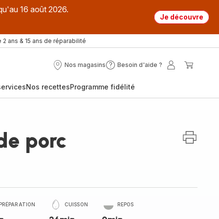
qu'au 16 août 2026.
Je découvre
 2 ans & 15 ans de réparabilité
Nos magasins
Besoin d'aide ?
Nos
Besoin
Mon
Mon
magasins
d'aide
compte
panier
ervices
Nos recettes
Programme fidélité
?
de porc
PRÉPARATION
CUISSON
REPOS