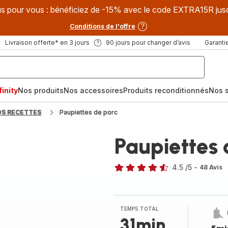
s pour vous : bénéficiez de -15% avec le code EXTRA15R jus
Conditions de l'offre
Livraison offerte* en 3 jours
90 jours pour changer d’avis
Garantie
inity
Nos produits
Nos accessoires
Produits reconditionnés
Nos s
OS RECETTES
Paupiettes de porc
Paupiettes 
4.5
/5
-
48 Avis
ratings.4.5
TEMPS TOTAL
31min