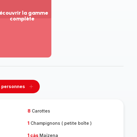
écouvrir la gamme
complète
ir
us...
couvrir
amme
mplète
 personnes
rimer
Ajouter
sonnes
personnes
8
Carottes
1
Champignons ( petite boîte )
1 càs
Maïzena