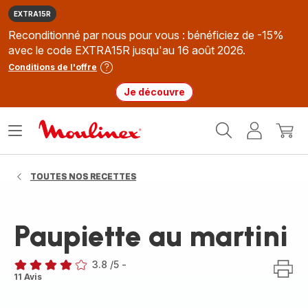
EXTRA15R
Reconditionné par nous pour vous : bénéficiez de -15%
avec le code EXTRA15R jusqu'au 16 août 2026.
Conditions de l'offre
Je découvre
Accueil
Ouvrir
Mon
Mon
Moulinex
le
compte
panie
menu
TOUTES NOS RECETTES
Paupiette au martini
3.8
/5
-
ratings.3.8
11 Avis