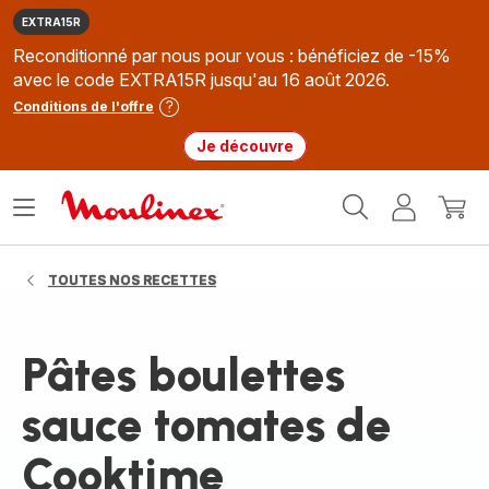
EXTRA15R
Reconditionné par nous pour vous : bénéficiez de -15%
avec le code EXTRA15R jusqu'au 16 août 2026.
Conditions de l'offre
Je découvre
Accueil
Ouvrir
Mon
Mon
Moulinex
le
compte
panie
menu
TOUTES NOS RECETTES
Pâtes boulettes
sauce tomates de
Cooktime