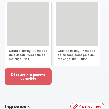
Cookeo Infinity, 20 modes
Cookeo Infinity, 17 modes
de cuisson, Avec pale de
de cuisson, Sans pale de
mélange, Noir
mélange, Bleu Trust
Découvrir la gamme
complète
Voir
plus...
-
Découvrir
la
Ingrédients
4 personnes
gamme