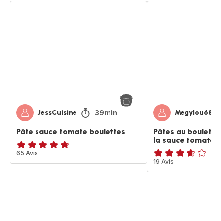
Pâte
Pâtes
sauce
au
tomate
boulettes
boulettes
de
bœuf
et
à
la
sauce
tomate
39min
JessCuisine
Megylou68
Pâte sauce tomate boulettes
Pâtes au boulette
la sauce tomate
ratings.4.7
65 Avis
ratings.3.6
19 Avis