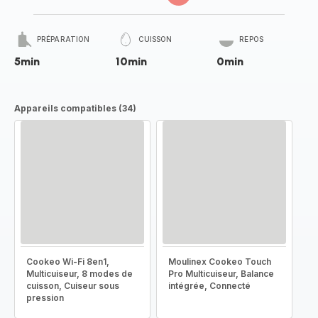
PRÉPARATION
CUISSON
REPOS
5min
10min
0min
Appareils compatibles (34)
Cookeo Wi-Fi 8en1,
Moulinex Cookeo Touch
Multicuiseur, 8 modes de
Pro Multicuiseur, Balance
cuisson, Cuiseur sous
intégrée, Connecté
pression