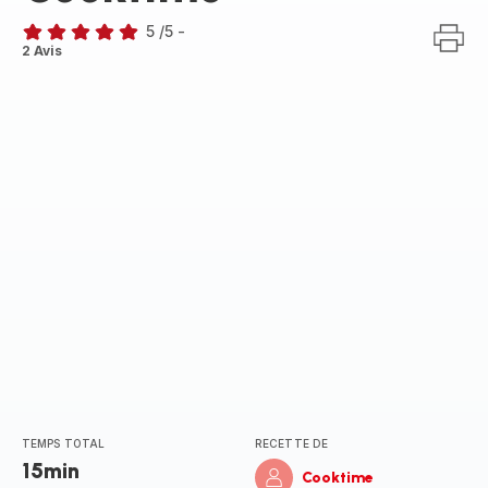
5
/5
-
Avis
2 Avis
5
étoiles
(moyenne)
TEMPS TOTAL
RECETTE DE
15min
Cooktime