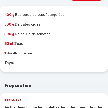
complète
-
400 g
Boulettes de bœuf surgelées
500 g
De pâtes crues
500 g
De coulis de tomates
60 cl
D’eau
1
Bouillon de bœuf
Thym
Préparation
Etape 1
/3
Mettre dans la cuve les boulettes, les pâtes crues ( de votre