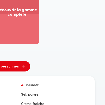
écouvrir la gamme
complète
ir
us...
couvrir
amme
mplète
 personnes
rimer
Ajouter
sonnes
personnes
4
Cheddar
Sel, poivre
Creme fraiche