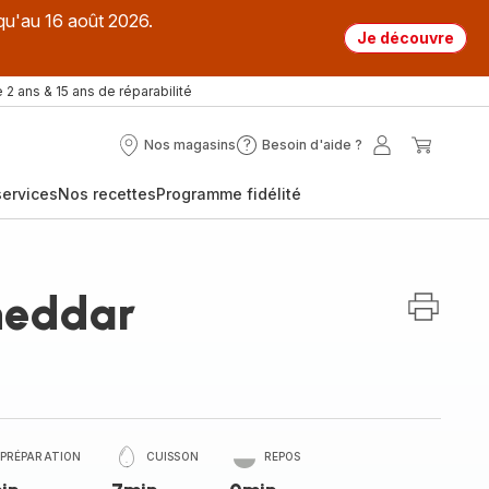
qu'au 16 août 2026.
Je découvre
 2 ans & 15 ans de réparabilité
Nos magasins
Besoin d'aide ?
Nos
Besoin
Mon
Mon
magasins
d'aide
compte
panier
ervices
Nos recettes
Programme fidélité
?
heddar
PRÉPARATION
CUISSON
REPOS