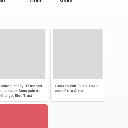
in
7min
0min
ookeo Infinity, 17 modes
Cookeo Wifi 10-en-1 Noir
e cuisson, Sans pale de
avec Extra Crisp
élange, Bleu Trust