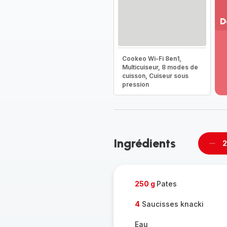
D
Vo
pl
Cookeo Wi-Fi 8en1,
-
Multicuiseur, 8 modes de
Dé
cuisson, Cuiseur sous
la
pression
g
co
-
Ingrédients
2
Supp
per
250 g
Pates
4
Saucisses knacki
Eau