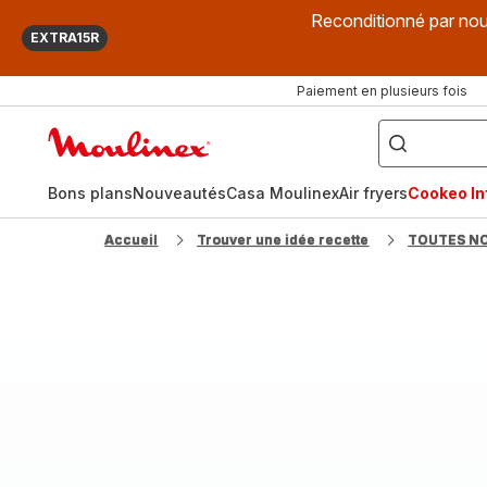
Reconditionné par nou
EXTRA15R
Paiement en plusieurs fois
["Que
recherchez-
Accueil
vous
?",
Moulinex
"Cookeo",
"Air
fryer",
Bons plans
Nouveautés
Casa Moulinex
Air fryers
Cookeo Inf
"Companion"]
Accueil
Trouver une idée recette
TOUTES N