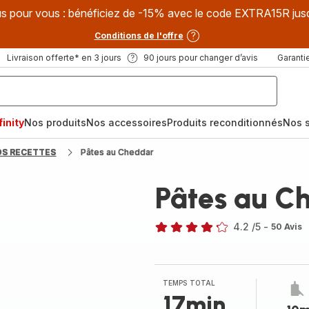
s pour vous : bénéficiez de -15% avec le code EXTRA15R jus
Conditions de l'offre
Livraison offerte* en 3 jours
90 jours pour changer d’avis
Garantie
inity
Nos produits
Nos accessoires
Produits reconditionnés
Nos s
OS RECETTES
Pâtes au Cheddar
Pâtes au C
4.2
/5
-
50 Avis
ratings.4.2
TEMPS TOTAL
17min