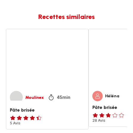
Recettes similaires
Pâte
Pâte
brisée
brisée
Héléna
45min
Moulinex
Pâte brisée
Pâte brisée
ratings.2.7
28 Avis
ratings.4.4
5 Avis