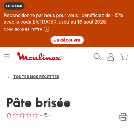
EXTRA15R
Reconditionné par nous pour vous : bénéficiez de -15%
avec le code EXTRA15R jusqu'au 16 août 2026.
Conditions de l'offre
Je découvre
Accueil
Ouvrir
Mon
Mon
Moulinex
le
compte
panie
menu
TOUTES NOS RECETTES
Pâte brisée
-
/5
-
ratings.0