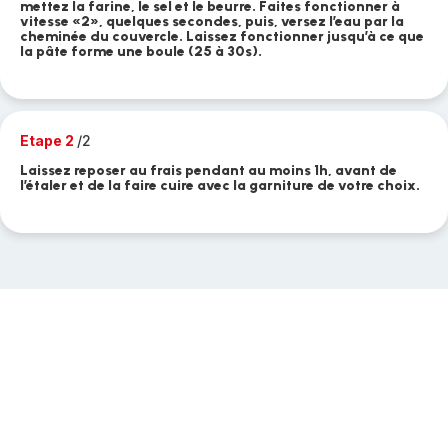
mettez la farine, le sel et le beurre. Faites fonctionner à
vitesse «2», quelques secondes, puis, versez l’eau par la
cheminée du couvercle. Laissez fonctionner jusqu’à ce que
la pâte forme une boule (25 à 30s).
Etape 2
/2
Laissez reposer au frais pendant au moins 1h, avant de
l’étaler et de la faire cuire avec la garniture de votre choix.