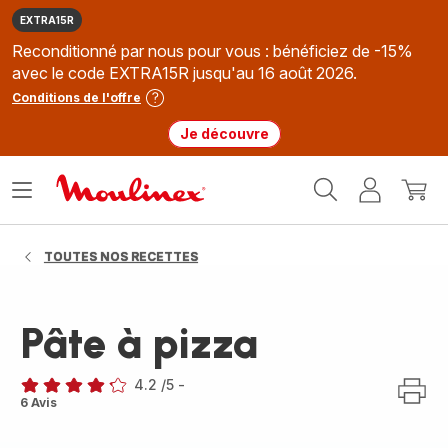
EXTRA15R
Reconditionné par nous pour vous : bénéficiez de -15%
avec le code EXTRA15R jusqu'au 16 août 2026.
Conditions de l'offre
Je découvre
Accueil
Ouvrir
Mon
Mon
Moulinex
le
compte
panie
menu
TOUTES NOS RECETTES
Pâte à pizza
4.2
/5
-
ratings.4.2
6 Avis