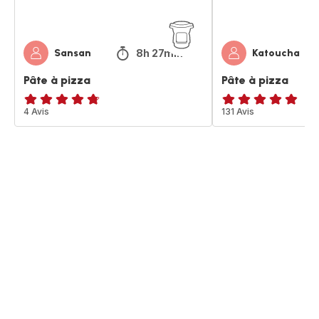
8h 27min
Sansan
Katoucha
Pâte à pizza
Pâte à pizza
ratings.4.7
4 Avis
ratings.4.8
131 Avis