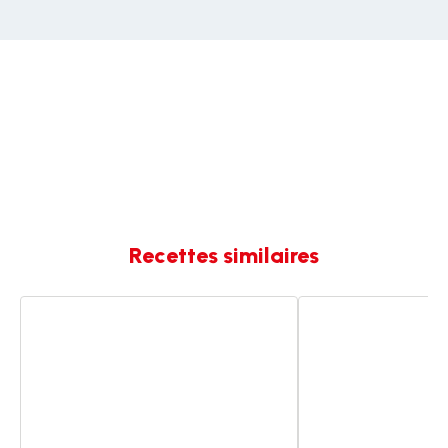
Recettes similaires
Pâte
Pâte
à
à
pizza
pizza