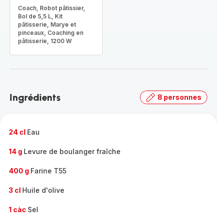
Coach, Robot pâtissier,
Bol de 5,5 L, Kit
pâtisserie, Marye et
pinceaux, Coaching en
pâtisserie, 1200 W
Ingrédients
8 personnes
24 cl
Eau
14 g
Levure de boulanger fraîche
400 g
Farine T55
3 cl
Huile d'olive
1 càc
Sel