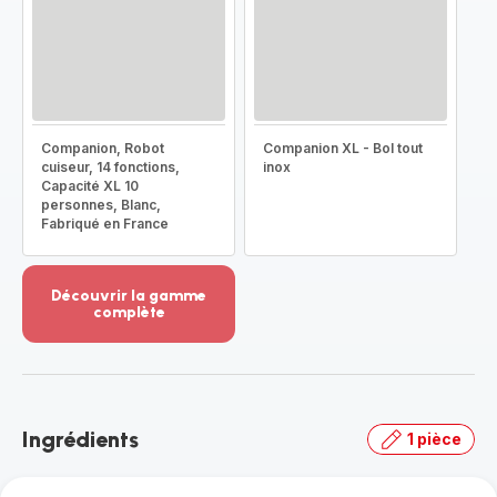
Companion, Robot
Companion XL - Bol tout
cuiseur, 14 fonctions,
inox
Capacité XL 10
personnes, Blanc,
Fabriqué en France
Découvrir la gamme
complète
Voir
plus...
-
Découvrir
la
Ingrédients
1 pièce
gamme
complète
-