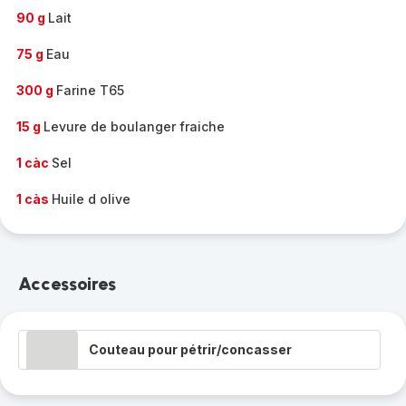
90 g
Lait
75 g
Eau
300 g
Farine T65
15 g
Levure de boulanger fraiche
1 càc
Sel
1 càs
Huile d olive
Accessoires
Couteau pour pétrir/concasser