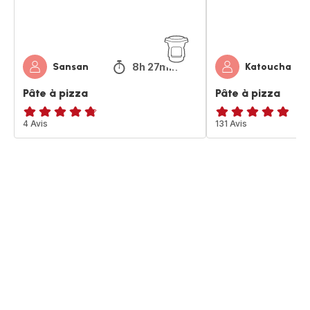
8h 27min
Sansan
Katoucha
Pâte à pizza
Pâte à pizza
ratings.4.7
4 Avis
ratings.4.8
131 Avis