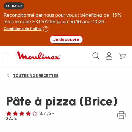
EXTRA15R
Reconditionné par nous pour vous : bénéficiez de -15%
avec le code EXTRA15R jusqu'au 16 août 2026.
Conditions de l'offre
Je découvre
Accueil
Ouvrir
Mon
Mon
Moulinex
le
compte
panie
menu
TOUTES NOS RECETTES
Pâte à pizza (Brice)
3.7
/5
-
ratings.3.7
2 Avis