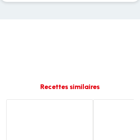
Recettes similaires
Pâte
Pâte
à
à
pizza
pizza