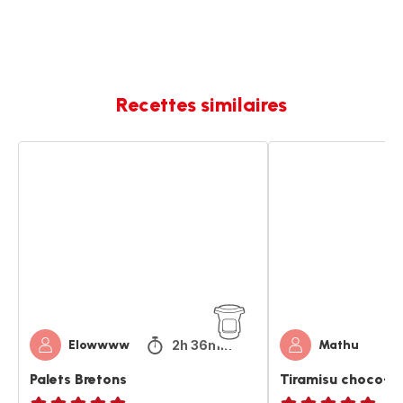
Recettes similaires
Palets
Tiramisu
Bretons
choco-
noisette
2h 36min
Elowwww
Mathu
Palets Bretons
Tiramisu choco-no