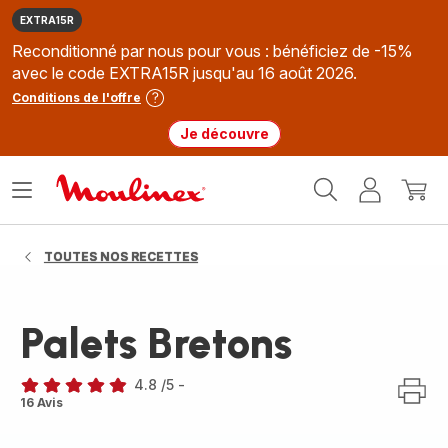
EXTRA15R
Reconditionné par nous pour vous : bénéficiez de -15%
avec le code EXTRA15R jusqu'au 16 août 2026.
Conditions de l'offre
Je découvre
Accueil
Ouvrir
Mon
Mon
Moulinex
le
compte
panie
menu
TOUTES NOS RECETTES
Palets Bretons
4.8
/5
-
ratings.4.8
16 Avis