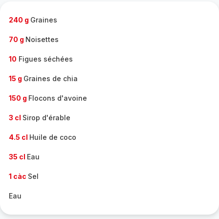
-
240 g
Graines
70 g
Noisettes
10
Figues séchées
15 g
Graines de chia
150 g
Flocons d'avoine
3 cl
Sirop d'érable
4.5 cl
Huile de coco
35 cl
Eau
1 càc
Sel
Eau