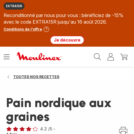
EXTRA15R
Reconditionné par nous pour vous : bénéficiez de -15%
avec le code EXTRA15R jusqu'au 16 août 2026.
Conditions de l'offre
Je découvre
Accueil
Ouvrir
Mon
Mon
Moulinex
le
compte
panie
menu
TOUTES NOS RECETTES
Pain nordique aux
graines
4.2
/5
-