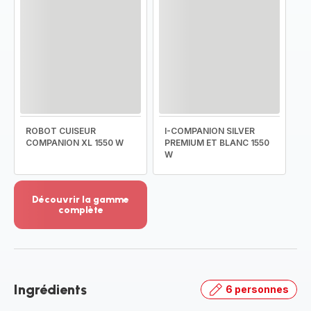
ROBOT CUISEUR
I-COMPANION SILVER
COMPANION XL 1550 W
PREMIUM ET BLANC 1550
W
Découvrir la gamme
complète
Voir
plus...
-
Découvrir
la
Ingrédients
6 personnes
gamme
complète