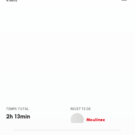
ratings.4.2
4 Avis
TEMPS TOTAL
RECETTE DE
2h 13min
Moulinex