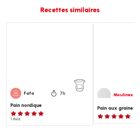
Recettes similaires
Pain
Pain
nordique
aux
graines
7h
Fafa
Moulinex
Pain nordique
Pain aux graines
Avis
1 Avis
ratings.NaN
5
étoiles
(moyenne)