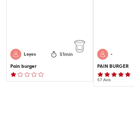
51min
Loyos
-
Pain burger
PAIN BURGER
Avis
ratings.4.9
57 Avis
1
étoile
(moyenne)