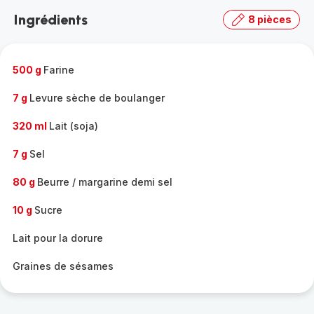
la
Ingrédients
8 pièces
gamme
complète
-
500 g
Farine
7 g
Levure sèche de boulanger
320 ml
Lait (soja)
7 g
Sel
80 g
Beurre / margarine demi sel
10 g
Sucre
Lait pour la dorure
Graines de sésames