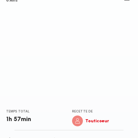
ratings.4.9
6 Avis
TEMPS TOTAL
RECETTE DE
1h 57min
Touticoeur