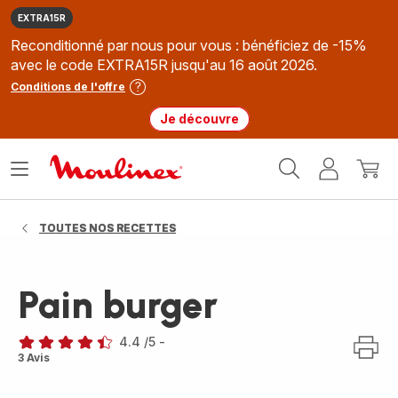
EXTRA15R
Reconditionné par nous pour vous : bénéficiez de -15%
avec le code EXTRA15R jusqu'au 16 août 2026.
Conditions de l'offre
Je découvre
Accueil
Ouvrir
Mon
Mon
Moulinex
le
compte
panie
menu
TOUTES NOS RECETTES
Pain burger
4.4
/5
-
ratings.4.4
3 Avis