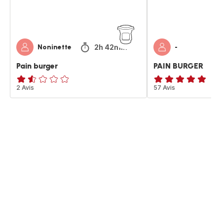
2h 42min
Noninette
-
Pain burger
PAIN BURGER
ratings.1.5
2 Avis
ratings.4.9
57 Avis