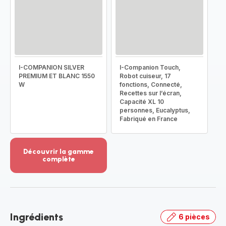
I-COMPANION SILVER
I-Companion Touch,
PREMIUM ET BLANC 1550
Robot cuiseur, 17
W
fonctions, Connecté,
Recettes sur l’écran,
Capacité XL 10
personnes, Eucalyptus,
Fabriqué en France
Découvrir la gamme
complète
Voir
plus...
-
Découvrir
la
Ingrédients
6 pièces
gamme