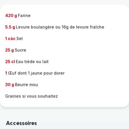
complète
-
420 g
Farine
5.5 g
Levure boulangère ou 16g de levure fraîche
1 càc
Sel
25 g
Sucre
25 cl
Eau tiède ou lait
1
Œuf dont 1 jaune pour dorer
30 g
Beurre mou
Graines si vous souhaitez
Accessoires