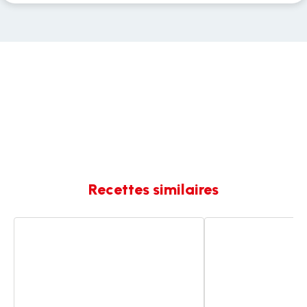
Recettes similaires
Pain
PAIN
burger
BURGER