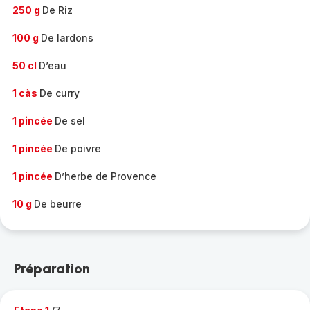
250 g
De Riz
100 g
De lardons
50 cl
D’eau
1 càs
De curry
1 pincée
De sel
1 pincée
De poivre
1 pincée
D’herbe de Provence
10 g
De beurre
Préparation