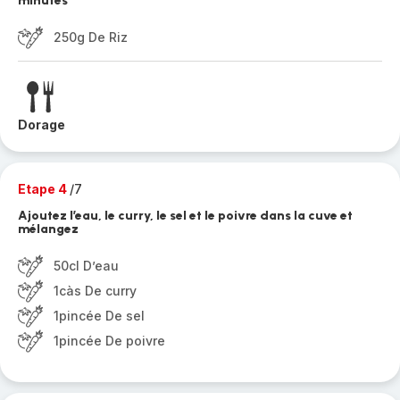
minutes
250g De Riz
Dorage
Etape 4
/7
Ajoutez l’eau, le curry, le sel et le poivre dans la cuve et
mélangez
50cl D’eau
1càs De curry
1pincée De sel
1pincée De poivre