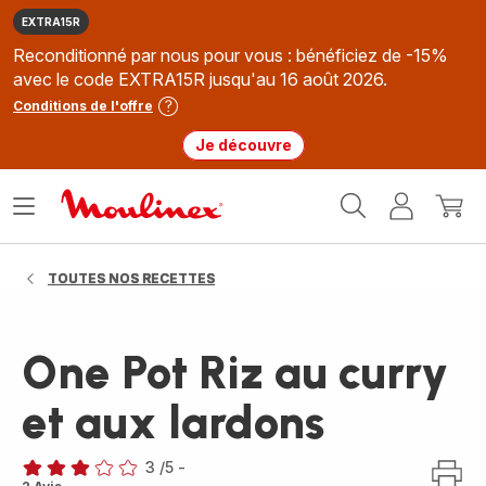
EXTRA15R
Reconditionné par nous pour vous : bénéficiez de -15%
avec le code EXTRA15R jusqu'au 16 août 2026.
Conditions de l'offre
Je découvre
Accueil
Ouvrir
Mon
Mon
Moulinex
le
compte
panie
menu
TOUTES NOS RECETTES
One Pot Riz au curry
et aux lardons
3
/5
-