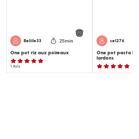
lardons
25min
Belille33
cel276
One pot riz aux poireaux
One pot pasta bro
lardons
Avis
1 Avis
ratings.NaN
5
étoiles
(moyenne)