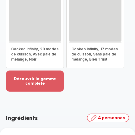
Cookeo Infinity, 20 modes
Cookeo Infinity, 17 modes
de cuisson, Avec pale de
de cuisson, Sans pale de
mélange, Noir
mélange, Bleu Trust
Découvrir la gamme
complète
Voir
plus...
-
Découvrir
la
Ingrédients
4 personnes
gamme
complète
-