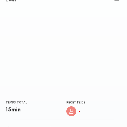
Avis
2 Avis
3
étoiles
(moyenne)
TEMPS TOTAL
RECETTE DE
15min
-