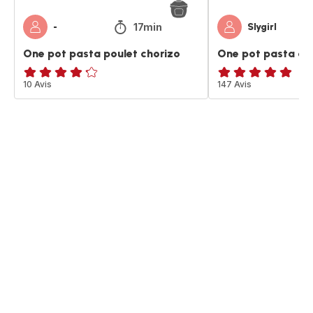
17min
-
Slygirl
One pot pasta poulet chorizo
One pot pasta ch
ratings.4.2
10 Avis
ratings.4.9
147 Avis