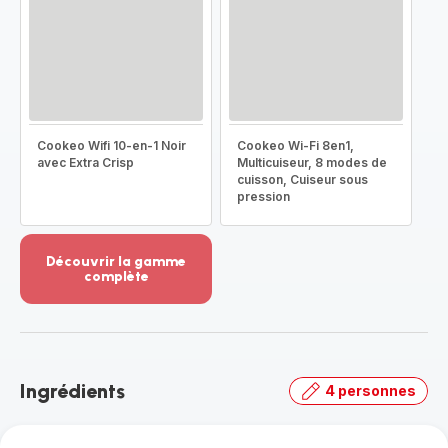
Cookeo Wifi 10-en-1 Noir
Cookeo Wi-Fi 8en1,
avec Extra Crisp
Multicuiseur, 8 modes de
cuisson, Cuiseur sous
pression
Découvrir la gamme
complète
Voir
plus...
-
Découvrir
la
Ingrédients
4 personnes
gamme
complète
-