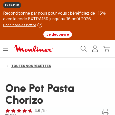
EXTRA15R
Reconditionné par nous pour vous : bénéficiez de -15%
avec le code EXTRA15R jusqu'au 16 août 2026.
Conditions de l'offre
Je découvre
Accueil
Ouvrir
Mon
Mon
Moulinex
le
compte
panie
menu
TOUTES NOS RECETTES
One Pot Pasta
Chorizo
4.6
/5
-