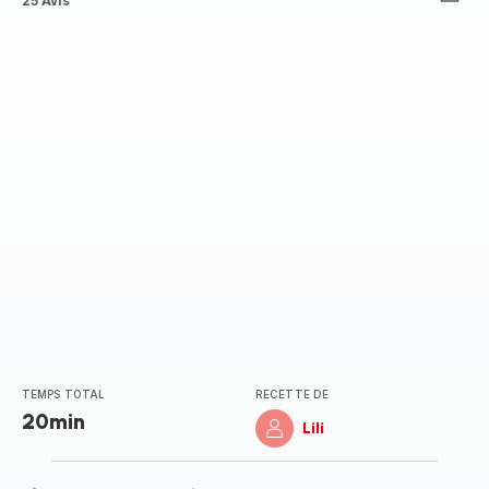
ratings.4.6
25 Avis
TEMPS TOTAL
RECETTE DE
20min
Lili