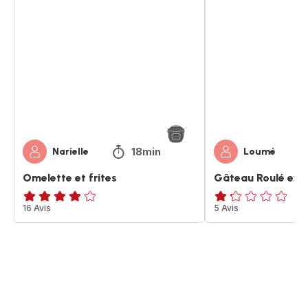
Omelette
Gâteau
et
Roulé
frites
express
18min
Narielle
Loumé
Omelette et frites
Gâteau Roulé exp
ratings.3.9
16 Avis
ratings.1.2
5 Avis