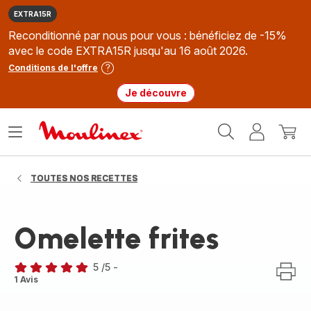
EXTRA15R
Reconditionné par nous pour vous : bénéficiez de -15%
avec le code EXTRA15R jusqu'au 16 août 2026.
Conditions de l'offre
Je découvre
Accueil
Ouvrir
Mon
Mon
Moulinex
le
compte
panie
menu
TOUTES NOS RECETTES
Omelette frites
5
/5
-
Avis
1 Avis
5
étoiles