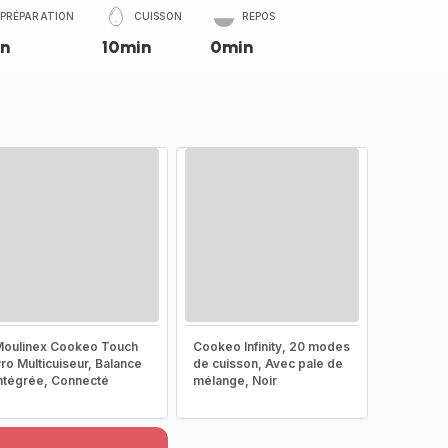
PRÉPARATION
CUISSON
REPOS
n
10min
0min
oulinex Cookeo Touch
Cookeo Infinity, 20 modes
ro Multicuiseur, Balance
de cuisson, Avec pale de
ntégrée, Connecté
mélange, Noir