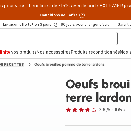
s pour vous : bénéficiez de -15% avec le code EXTRA15R jus
Conditions de l'offre
Livraison offerte* en 3 jours
90 jours pour changer d’avis
Garantie
inity
Nos produits
Nos accessoires
Produits reconditionnés
Nos s
OS RECETTES
Oeufs brouillés pomme de terre lardons
Oeufs brou
terre lardo
3.6
/5
-
9 Avis
ratings.3.6