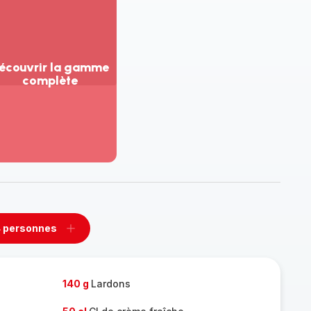
écouvrir la gamme
complète
ir
us...
couvrir
amme
mplète
 personnes
rimer
Ajouter
sonnes
personnes
140 g
Lardons