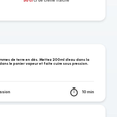
50 cl
Cl de crème fraîche
mmes de terre en dés. Mettez 200ml d'eau dans la
dans le panier vapeur et faite cuire sous pression.
ssion
10 min