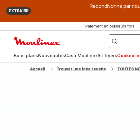
Reconditionné par nou
EXTRA15R
Paiement en plusieurs fois
["Que
recherchez-
Accueil
vous
?",
Moulinex
"Cookeo",
"Air
fryer",
Bons plans
Nouveautés
Casa Moulinex
Air fryers
Cookeo Inf
"Companion"]
Accueil
Trouver une idée recette
TOUTES N