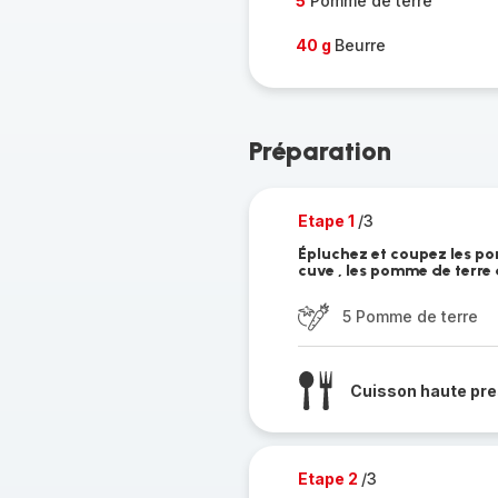
5
Pomme de terre
40 g
Beurre
Préparation
Etape 1
/3
Épluchez et coupez les po
cuve , les pomme de terre 
5 Pomme de terre
Cuisson haute pre
Etape 2
/3