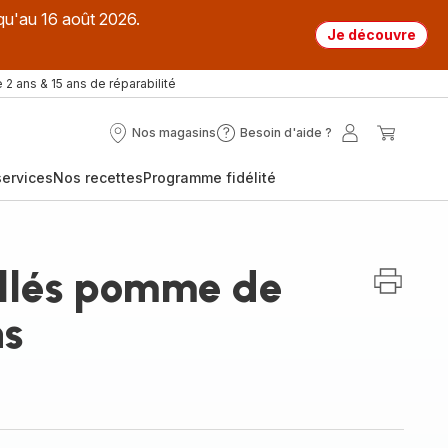
qu'au 16 août 2026.
Je découvre
 2 ans & 15 ans de réparabilité
Nos magasins
Besoin d'aide ?
Nos
Besoin
Mon
Mon
magasins
d'aide
compte
panier
ervices
Nos recettes
Programme fidélité
?
illés pomme de
ns