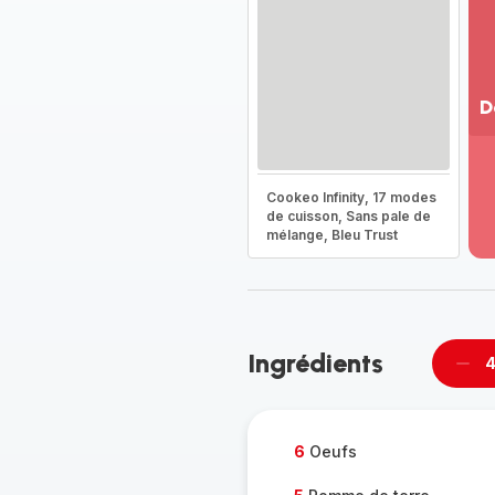
D
Vo
pl
-
Cookeo Infinity, 17 modes
Dé
de cuisson, Sans pale de
mélange, Bleu Trust
la
g
co
-
Ingrédients
4
Supp
per
6
Oeufs