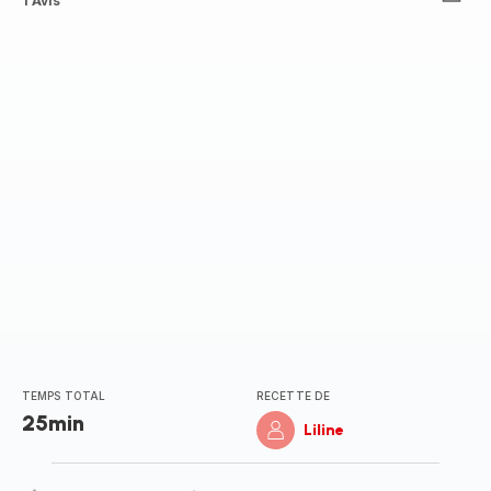
Avis
1 Avis
5
étoiles
(moyenne)
TEMPS TOTAL
RECETTE DE
25min
Liline