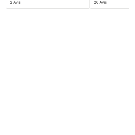
ratings.4.7
2 Avis
Avis
26 Avis
5
étoiles
(moyenne)