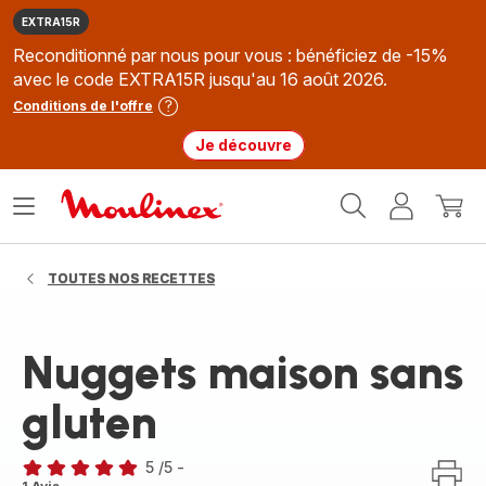
EXTRA15R
Reconditionné par nous pour vous : bénéficiez de -15%
avec le code EXTRA15R jusqu'au 16 août 2026.
Conditions de l'offre
Je découvre
Accueil
Ouvrir
Mon
Mon
Moulinex
le
compte
panie
menu
TOUTES NOS RECETTES
Nuggets maison sans
gluten
5
/5
-