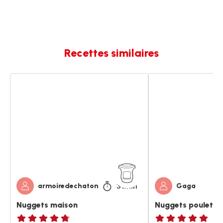
Recettes similaires
Nuggets
Nuggets
maison
poulet
maison
31min
armoiredechaton
Gaga
Nuggets maison
Nuggets poulet m