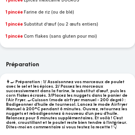
1 pincée
Farine de riz (ou de blé)
1 pincée
Substitut d’œuf (ou 2 œufs entiers)
1 pincée
Corn flakes (sans gluten pour moi)
Préparation
👩‍🍳 Préparation : 1/ Assaisonnez vos morceaux de poulet
avec le sel et les épices. 2/ Passez les morceaux
successivement dans la farine, le substitut d'œuf, puis les
corn flakes écrasés. 3/Placez les nuggets dans le panier de
l'Air Fryer. 🍳Cuisson (mode airfryer manuel - 200 degré) :
Badigeonner d'huile de tournesol. Lancez le mode Airfryer
Manuel à 200°C pendant 6 minutes. Ouvrez, retournez les
nuggets et rebadigeonnez à nouveau d'un peu d'huile.
Relancez pour 5 minutes supplémentaires. Et voilà ! C'est
doré, croustillant et le poulet reste bien tendre à l'intérieur.
Dites-moi en commentaire si vous testez la recette ! 👇