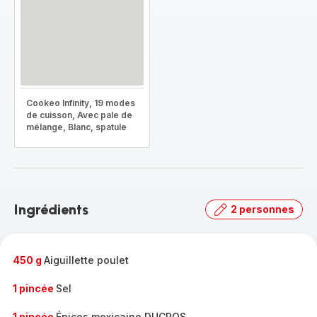
Cookeo Infinity, 19 modes
de cuisson, Avec pale de
mélange, Blanc, spatule
Ingrédients
2 personnes
450 g
Aiguillette poulet
1 pincée
Sel
1 pincée
Épices mexicaine DUCROS