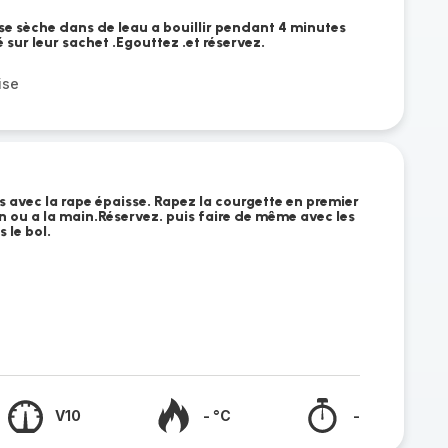
ise sèche dans de leau a bouillir pendant 4 minutes
sur leur sachet .Egouttez .et réservez.
ise
 avec la rape épaisse. Rapez la courgette en premier
 ou a la main.Réservez. puis faire de même avec les
s le bol.
V10
- °C
-