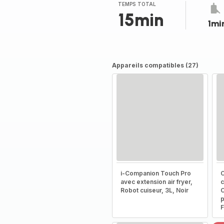
(moyenne)
TEMPS TOTAL
15min
1mi
Appareils compatibles (27)
i-Companion Touch Pro
C
avec extension air fryer,
c
Robot cuiseur, 3L, Noir
C
p
F