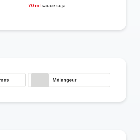
70 ml
sauce soja
umes
Mélangeur