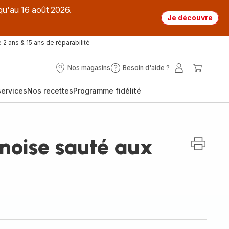
qu'au 16 août 2026.
Je découvre
 2 ans & 15 ans de réparabilité
Nos magasins
Besoin d'aide ?
Nos
Besoin
Mon
Mon
magasins
d'aide
compte
panier
ervices
Nos recettes
Programme fidélité
?
inoise sauté aux