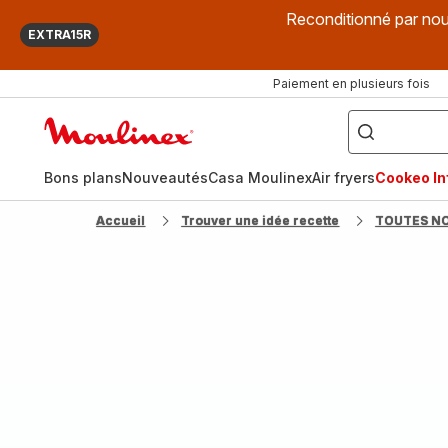
Reconditionné par nou
EXTRA15R
Paiement en plusieurs fois
["Que
recherchez-
Accueil
vous
?",
Moulinex
"Cookeo",
"Air
fryer",
Bons plans
Nouveautés
Casa Moulinex
Air fryers
Cookeo Inf
"Companion"]
Accueil
Trouver une idée recette
TOUTES N