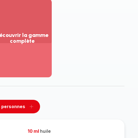
écouvrir la gamme
complète
ir
us...
couvrir
amme
mplète
 personnes
rimer
Ajouter
sonnes
personnes
10 ml
huile