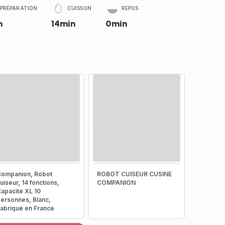
PRÉPARATION
CUISSON
REPOS
n
14min
0min
ompanion, Robot
ROBOT CUISEUR CUSINE
uiseur, 14 fonctions,
COMPANION
apacité XL 10
ersonnes, Blanc,
abriqué en France