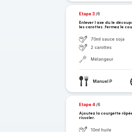
Etape 3
/6
Enlever l axe du le découp
les carottes .fermez le co
70ml sauce soja
2 carottes
Mélangeur
Manuel P
Etape 4
/6
Ajoutez la courgette râpée
rissoler.
10ml huile