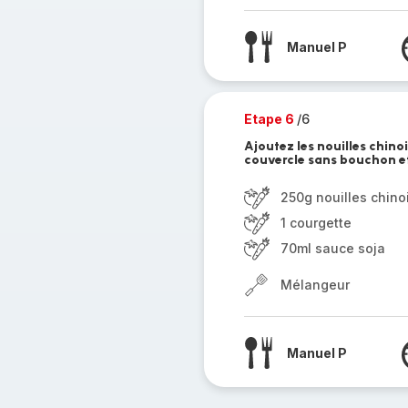
Manuel P
Etape 6
/6
Ajoutez les nouilles chino
couvercle sans bouchon et
250g nouilles chino
1 courgette
70ml sauce soja
Mélangeur
Manuel P