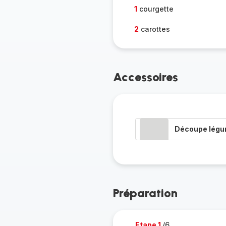
1
courgette
2
carottes
Accessoires
Découpe lég
Préparation
Etape 1
/6