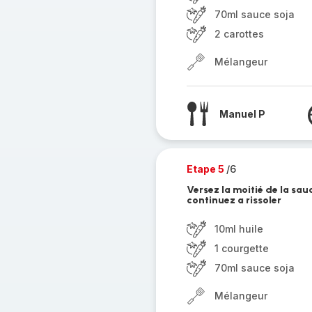
70ml sauce soja
2 carottes
Mélangeur
Manuel P
Etape 5
/6
Versez la moitié de la sau
continuez a rissoler
10ml huile
1 courgette
70ml sauce soja
Mélangeur