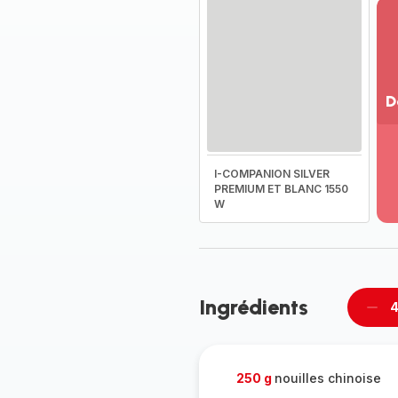
D
Vo
pl
-
I-COMPANION SILVER
Dé
PREMIUM ET BLANC 1550
W
la
g
co
-
Ingrédients
4
Supp
per
250 g
nouilles chinoise