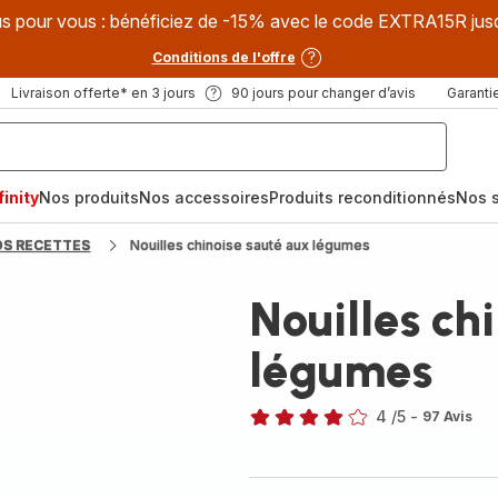
s pour vous : bénéficiez de -15% avec le code EXTRA15R jus
Conditions de l'offre
Livraison offerte* en 3 jours
90 jours pour changer d’avis
Garantie
inity
Nos produits
Nos accessoires
Produits reconditionnés
Nos s
OS RECETTES
Nouilles chinoise sauté aux légumes
Nouilles ch
légumes
4
/5
-
97 Avis
Avis
4
étoiles