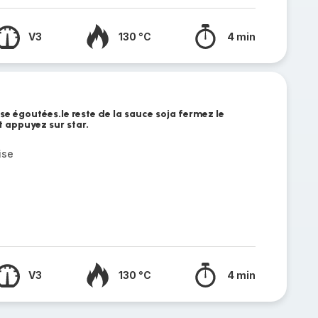
V3
130 °C
4 min
ise égoutées.le reste de la sauce soja fermez le
 appuyez sur star.
ise
V3
130 °C
4 min