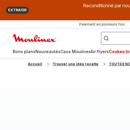
Reconditionné par nou
EXTRA15R
Paiement en plusieurs fois
["Que
recherchez-
Accueil
vous
?",
Moulinex
"Cookeo",
"Air
fryer",
Bons plans
Nouveautés
Casa Moulinex
Air fryers
Cookeo Inf
"Companion"]
Accueil
Trouver une idée recette
TOUTES N