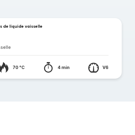
s de liquide vaisselle
sselle
70 °C
4 min
V6