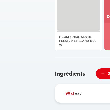
D
Vo
pl
-
I-COMPANION SILVER
Dé
PREMIUM ET BLANC 1550
W
la
g
co
-
Ingrédients
2
Supp
per
90 cl
eau