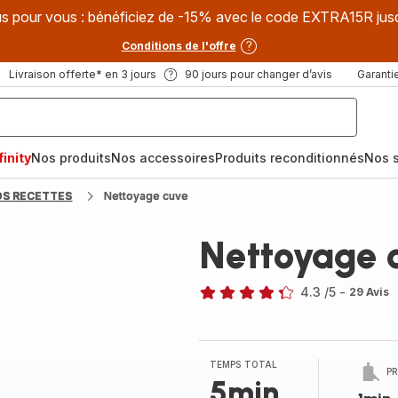
s pour vous : bénéficiez de -15% avec le code EXTRA15R jus
Conditions de l'offre
Livraison offerte* en 3 jours
90 jours pour changer d’avis
Garantie
inity
Nos produits
Nos accessoires
Produits reconditionnés
Nos s
OS RECETTES
Nettoyage cuve
Nettoyage 
4.3
/5
-
29 Avis
ratings.4.3
TEMPS TOTAL
P
5min