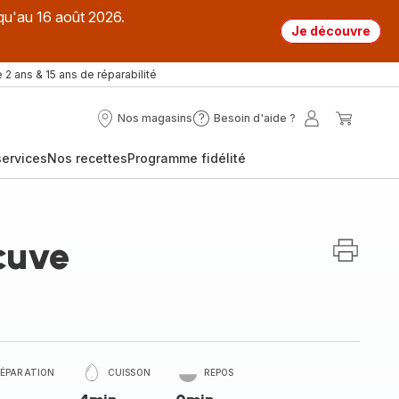
qu'au 16 août 2026.
Je découvre
 2 ans & 15 ans de réparabilité
Nos magasins
Besoin d'aide ?
Nos
Besoin
Mon
Mon
magasins
d'aide
compte
panier
ervices
Nos recettes
Programme fidélité
?
cuve
RÉPARATION
CUISSON
REPOS