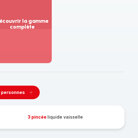
écouvrir la gamme
complète
ir
us...
couvrir
amme
mplète
 personnes
rimer
Ajouter
sonnes
personnes
3 pincée
liquide vaisselle