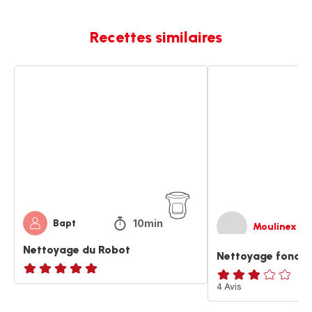
Recettes similaires
Nettoyage
Nettoyage
du
fond
Robot
du
bol
10min
Bapt
Moulinex
Nettoyage du Robot
Nettoyage fond d
ratings.NaN
Avis
4 Avis
3