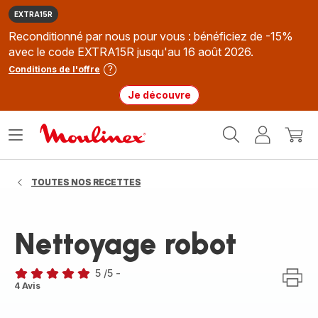
EXTRA15R
Reconditionné par nous pour vous : bénéficiez de -15%
avec le code EXTRA15R jusqu'au 16 août 2026.
Conditions de l'offre
Je découvre
Accueil
Ouvrir
Mon
Mon
Moulinex
le
compte
panie
menu
TOUTES NOS RECETTES
Nettoyage robot
5
/5
-
Avis
4 Avis
5
étoiles