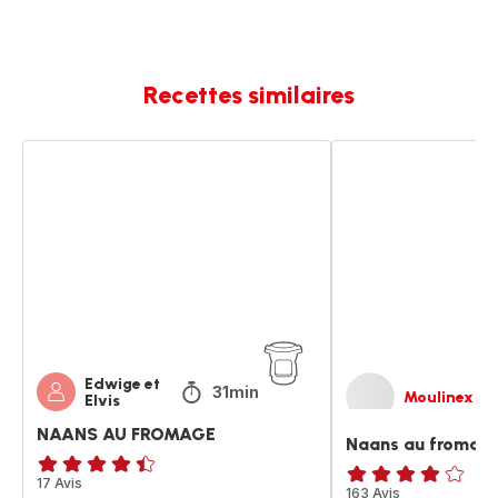
Recettes similaires
NAANS
Naans
AU
au
FROMAGE
fromage
Edwige et
31min
Moulinex
Elvis
NAANS AU FROMAGE
Naans au fromag
ratings.4.4
17 Avis
Avis
163 Avis