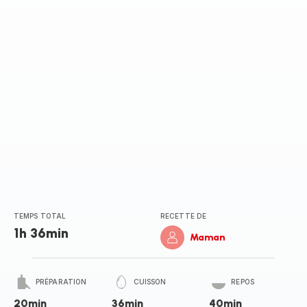
(moyenne)
TEMPS TOTAL
RECETTE DE
1h 36min
Maman
PRÉPARATION
CUISSON
REPOS
20min
36min
40min