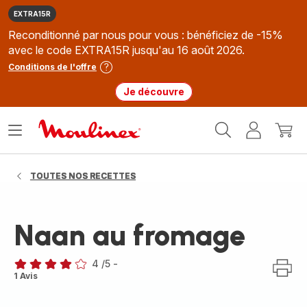
EXTRA15R
Reconditionné par nous pour vous : bénéficiez de -15%
avec le code EXTRA15R jusqu'au 16 août 2026.
Conditions de l'offre
Je découvre
Accueil
Ouvrir
Mon
Mon
Moulinex
le
compte
panie
menu
TOUTES NOS RECETTES
Naan au fromage
4
/5
-
Avis
1 Avis
4
étoiles