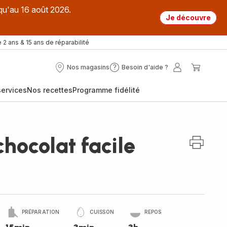
qu'au 16 août 2026.
Je découvre
 2 ans & 15 ans de réparabilité
Nos magasins
Besoin d'aide ?
Nos
Besoin
Mon
Mon
magasins
d'aide
compte
panier
ervices
Nos recettes
Programme fidélité
?
hocolat facile
PRÉPARATION
CUISSON
REPOS