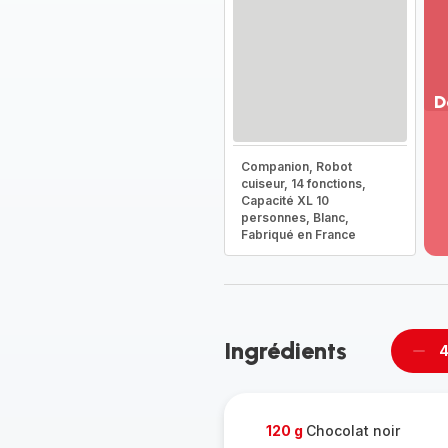
D
Vo
pl
Companion, Robot
-
cuiseur, 14 fonctions,
Dé
Capacité XL 10
personnes, Blanc,
la
Fabriqué en France
g
co
-
Ingrédients
4
Supp
per
120 g
Chocolat noir