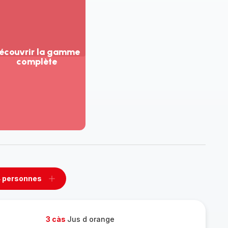
écouvrir la gamme
complète
ir
us...
couvrir
amme
mplète
 personnes
rimer
Ajouter
sonnes
personnes
3 càs
Jus d orange