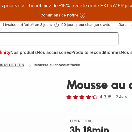
s pour vous : bénéficiez de -15% avec le code EXTRA15R jus
Conditions de l'offre
Livraison offerte* en 3 jours
90 jours pour changer d’avis
Garantie
inity
Nos produits
Nos accessoires
Produits reconditionnés
Nos s
OS RECETTES
Mousse au chocolat facile
Mousse au c
4.3
/5
-
7 Avis
ratings.4.3
TEMPS TOTAL
3h 18min