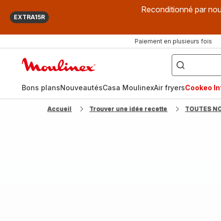
Reconditionné par nou
EXTRA15R
Paiement en plusieurs fois
["Que
recherchez-
Accueil
vous
?",
Moulinex
"Cookeo",
"Air
fryer",
Bons plans
Nouveautés
Casa Moulinex
Air fryers
Cookeo Inf
"Companion"]
Accueil
Trouver une idée recette
TOUTES N