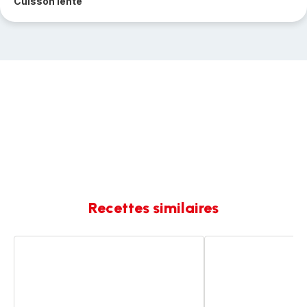
Cuisson lente
Recettes similaires
Boeuf
Boeuf
bourguignon
bourguignon
sans
sans
alcool
alcool