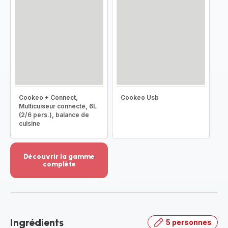
Cookeo + Connect,
Cookeo Usb
Multicuiseur connecté, 6L
(2/6 pers.), balance de
cuisine
Découvrir la gamme
complète
Voir
plus...
-
Découvrir
la
Ingrédients
5 personnes
gamme