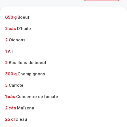
complète
-
650 g
Boeuf
2 càs
D'huile
2
Oignons
1
Ail
2
Bouillons de boeuf
300 g
Champignons
3
Carrote
1 càs
Concentre de tomate
2 càs
Maïzena
25 cl
D'eau