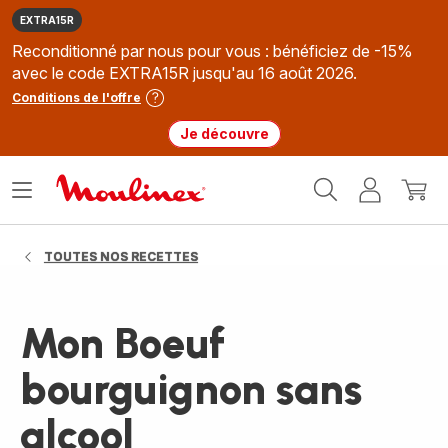
EXTRA15R
Reconditionné par nous pour vous : bénéficiez de -15%
avec le code EXTRA15R jusqu'au 16 août 2026.
Conditions de l'offre
Je découvre
Accueil
Ouvrir
Mon
Mon
Moulinex
le
compte
panie
menu
TOUTES NOS RECETTES
Mon Boeuf
bourguignon sans
alcool