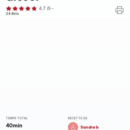
4.7
/5
-
ratings.4.7
24 Avis
TEMPS TOTAL
RECETTE DE
40min
Sandra b