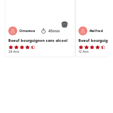
45min
Omareva
Melfred
Boeuf bourguignon sans alcool
Boeuf bourguigno
ratings.4.4
28 Avis
ratings.4.4
12 Avis