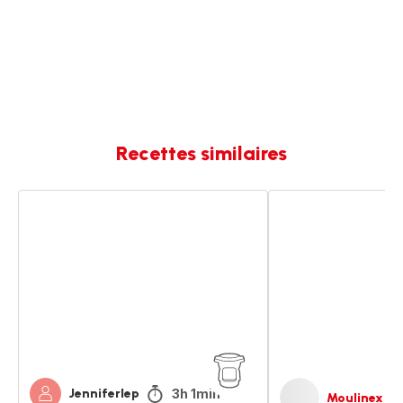
Recettes similaires
Mini
Mini-
burger
burger
party
3h 1min
Jenniferlep
Moulinex