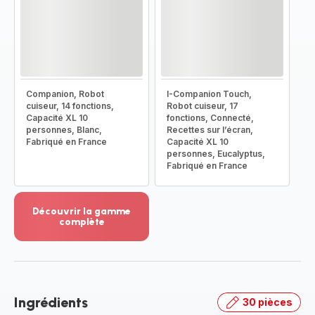
Companion, Robot
I-Companion Touch,
cuiseur, 14 fonctions,
Robot cuiseur, 17
Capacité XL 10
fonctions, Connecté,
personnes, Blanc,
Recettes sur l’écran,
Fabriqué en France
Capacité XL 10
personnes, Eucalyptus,
Fabriqué en France
Découvrir la gamme
complète
Voir
plus...
-
Découvrir
la
Ingrédients
30 pièces
gamme