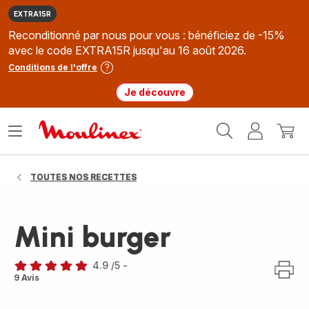
EXTRA15R
Reconditionné par nous pour vous : bénéficiez de -15%
avec le code EXTRA15R jusqu'au 16 août 2026.
Conditions de l'offre
Je découvre
Accueil
Ouvrir
Mon
Mon
Moulinex
le
compte
panie
menu
TOUTES NOS RECETTES
Mini burger
4.9
/5
-
ratings.4.9
9 Avis