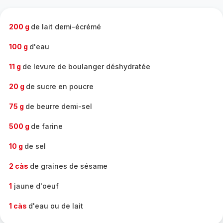
complète
-
200 g
de lait demi-écrémé
100 g
d'eau
11 g
de levure de boulanger déshydratée
20 g
de sucre en poucre
75 g
de beurre demi-sel
500 g
de farine
10 g
de sel
2 càs
de graines de sésame
1
jaune d'oeuf
1 càs
d'eau ou de lait