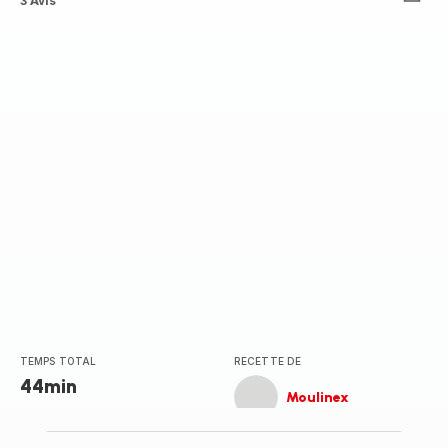
Avis
3 Avis
5
étoiles
(moyenne)
TEMPS TOTAL
RECETTE DE
44min
Moulinex