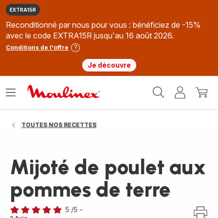
EXTRA15R
Reconditionné par nous pour vous : bénéficiez de -15%
avec le code EXTRA15R jusqu'au 16 août 2026.
Conditions de l'offre
Je découvre
Accueil
Ouvrir
Mon
Mon
Moulinex
le
compte
panie
menu
TOUTES NOS RECETTES
Mijoté de poulet aux
pommes de terre
5
/5
-