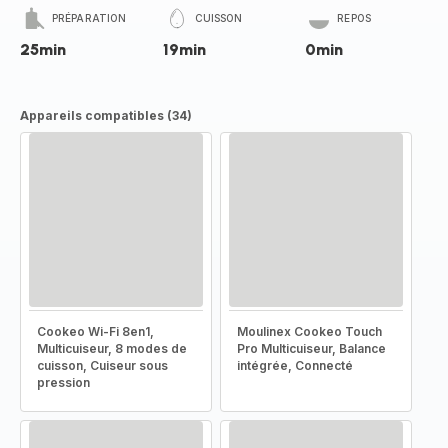
PRÉPARATION
CUISSON
REPOS
25min
19min
0min
Appareils compatibles (34)
Cookeo Wi-Fi 8en1,
Moulinex Cookeo Touch
Multicuiseur, 8 modes de
Pro Multicuiseur, Balance
cuisson, Cuiseur sous
intégrée, Connecté
pression