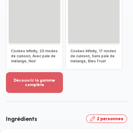
Cookeo Infinity, 20 modes
Cookeo Infinity, 17 modes
de cuisson, Avec pale de
de cuisson, Sans pale de
mélange, Noir
mélange, Bleu Trust
Découvrir la gamme
complète
Voir
plus...
-
Découvrir
la
Ingrédients
2 personnes
gamme
complète
-