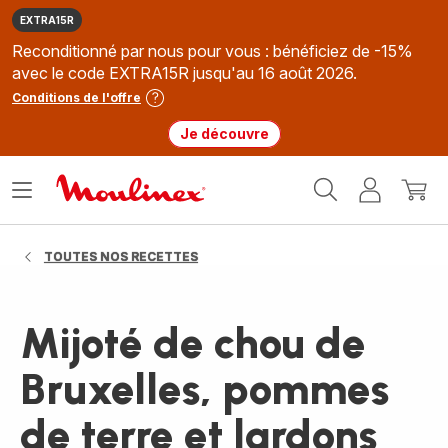
EXTRA15R
Reconditionné par nous pour vous : bénéficiez de -15%
avec le code EXTRA15R jusqu'au 16 août 2026.
Conditions de l'offre
Je découvre
Accueil
Ouvrir
Mon
Mon
Moulinex
le
compte
panie
menu
TOUTES NOS RECETTES
Mijoté de chou de
Bruxelles, pommes
de terre et lardons