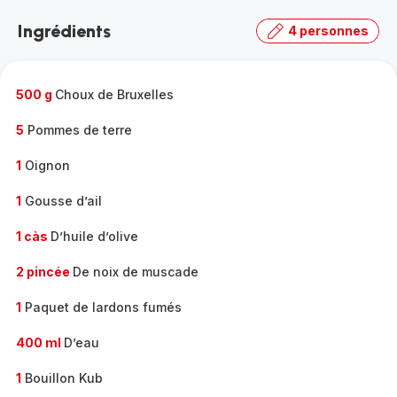
la
Ingrédients
4 personnes
gamme
complète
-
500 g
Choux de Bruxelles
5
Pommes de terre
1
Oignon
1
Gousse d’ail
1 càs
D’huile d’olive
2 pincée
De noix de muscade
1
Paquet de lardons fumés
400 ml
D’eau
1
Bouillon Kub