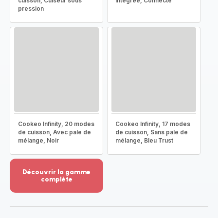
cuisson, Cuiseur sous
intégrée, Connecté
pression
Cookeo Infinity, 20 modes
Cookeo Infinity, 17 modes
de cuisson, Avec pale de
de cuisson, Sans pale de
mélange, Noir
mélange, Bleu Trust
Découvrir la gamme
complète
Voir
plus...
-
Découvrir