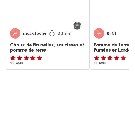
de
Lardons
terre
20min
macatoche
RF51
Choux de Bruxelles, saucisses et
Pomme de terre s
pomme de terre
Fumées et Lardon
Avis
28 Avis
ratings.4.7
14 Avis
5
étoiles
(moyenne)