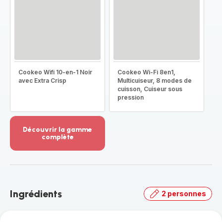
Cookeo Wifi 10-en-1 Noir
Cookeo Wi-Fi 8en1,
avec Extra Crisp
Multicuiseur, 8 modes de
cuisson, Cuiseur sous
pression
Découvrir la gamme
complète
Voir
plus...
-
Découvrir
la
Ingrédients
2 personnes
gamme
complète
-