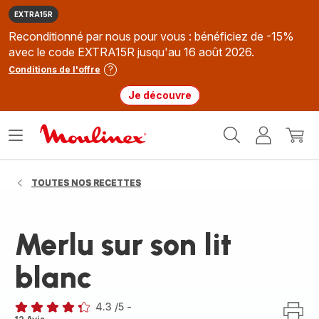
EXTRA15R
Reconditionné par nous pour vous : bénéficiez de -15%
avec le code EXTRA15R jusqu'au 16 août 2026.
Conditions de l'offre
Je découvre
Accueil
Ouvrir
Mon
Mon
Moulinex
le
compte
panie
menu
TOUTES NOS RECETTES
Merlu sur son lit
blanc
4.3
/5
-