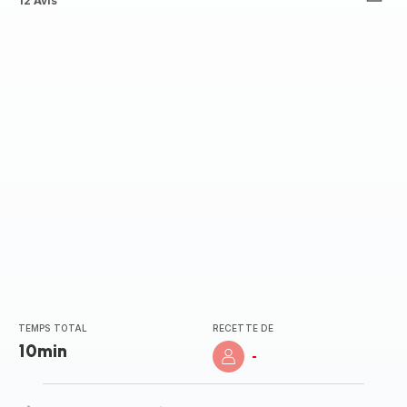
ratings.4.3
12 Avis
TEMPS TOTAL
RECETTE DE
10min
-