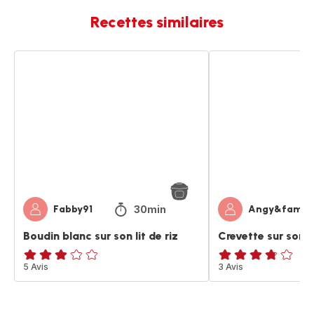
Recettes similaires
Boudin
Crevette
blanc
sur
sur
son
son
lit
lit
de
de
pâte
riz
30min
Fabby91
Angy&family
Boudin blanc sur son lit de riz
Crevette sur son l
Avis
5 Avis
ratings.3.7
3 Avis
3
étoiles
(moyenne)