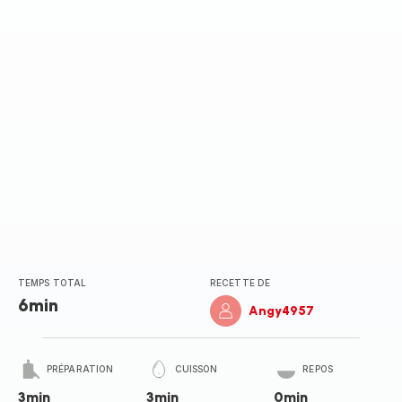
(moyenne)
TEMPS TOTAL
RECETTE DE
6min
Angy4957
PRÉPARATION
CUISSON
REPOS
3min
3min
0min