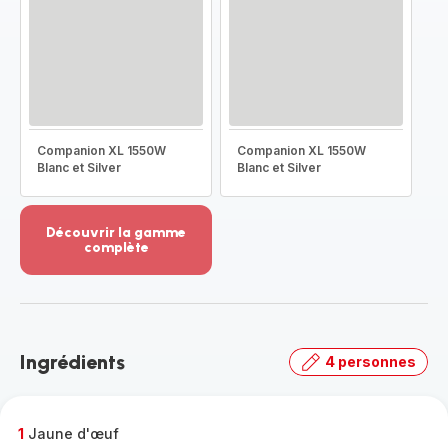
Companion XL 1550W
Companion XL 1550W
Blanc et Silver
Blanc et Silver
Découvrir la gamme
complète
Voir
plus...
-
Découvrir
la
Ingrédients
4 personnes
gamme
complète
-
1
Jaune d'œuf