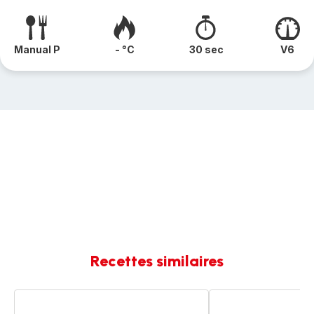
Manual P
- °C
30 sec
V6
Recettes similaires
Mayonnaise
Mayonnaise
maison
japonaise