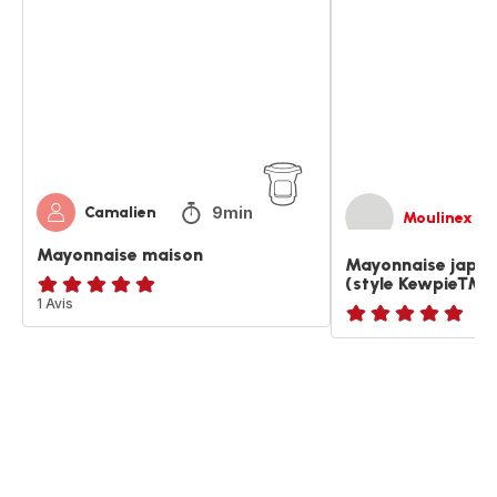
maison
(style
Kewpie™)
9min
Camalien
Moulinex
Mayonnaise maison
Mayonnaise japon
(style Kewpie™)
Avis
1 Avis
5
ratings.NaN
étoiles
(moyenne)