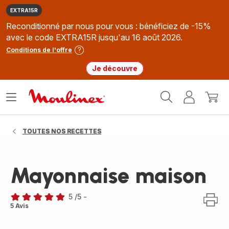
EXTRA15R
Reconditionné par nous pour vous : bénéficiez de -15%
avec le code EXTRA15R jusqu'au 16 août 2026.
Conditions de l'offre
Je découvre
Accueil
Ouvrir
Mon
Mon
Moulinex
le
compte
panie
menu
TOUTES NOS RECETTES
Mayonnaise maison
5
/5
-
Avis
5 Avis
5
étoiles