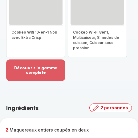
Cookeo Wifi 10-en-1 Noir
Cookeo Wi-Fi 8en1,
avec Extra Crisp
Multicuiseur, 8 modes de
cuisson, Cuiseur sous
pression
Découvrir la gamme
complète
Voir
plus...
-
Découvrir
la
Ingrédients
2 personnes
gamme
complète
-
2
Maquereaux entiers coupés en deux