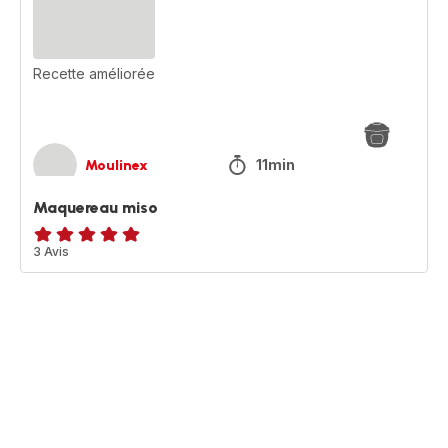
Recette améliorée
11min
Moulinex
Maquereau miso
Avis
3 Avis
5
étoiles
(moyenne)