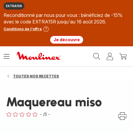
EXTRA15R
Reconditionné par nous pour vous : bénéficiez de -15%
avec le code EXTRA15R jusqu'au 16 août 2026.
Conditions de l'offre
Je découvre
Accueil
Ouvrir
Mon
Mon
Moulinex
le
compte
panie
menu
TOUTES NOS RECETTES
Maquereau miso
-
/5
-
ratings.0