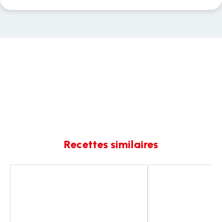
Recettes similaires
Mafé
Poulet
de
mafé
poulet