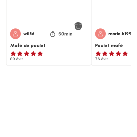
50min
wil86
marie.b1995
Mafé de poulet
Poulet mafé
ratings.4.8
89 Avis
ratings.4.8
76 Avis