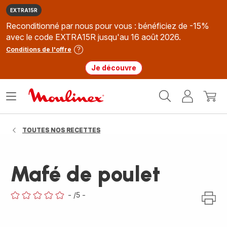
EXTRA15R
Reconditionné par nous pour vous : bénéficiez de -15%
avec le code EXTRA15R jusqu'au 16 août 2026.
Conditions de l'offre
Je découvre
Accueil
Ouvrir
Mon
Mon
Moulinex
le
compte
panie
menu
TOUTES NOS RECETTES
Mafé de poulet
-
/5
-
ratings.0