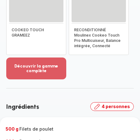
COOKEO TOUCH
RECONDITIONNÉ
GRAMEEZ
Moulinex Cookeo Touch
Pro Multicuiseur, Balance
intégrée, Connecté
Découvrir la gamme
complète
Voir
plus...
-
Découvrir
la
Ingrédients
4 personnes
gamme
complète
-
500 g
Filets de poulet