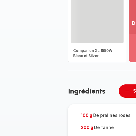
D
Vo
pl
-
Companion XL 1550W
Dé
Blanc et Silver
la
g
co
-
Ingrédients
5
Supp
per
100 g
De pralines roses
200 g
De farine