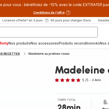
s pour vous : bénéficiez de -15% avec le code EXTRA15R jus
Conditions de l'offre
Livraison offerte* en 3 jours
90 jours pour changer d’avis
Garantie
inity
Nos produits
Nos accessoires
Produits reconditionnés
Nos s
OS RECETTES
Madeleine au pralines roses
Madeleine a
5
/5
-
2 Avis
Avis
5
étoiles
(moyenne)
TEMPS TOTAL
28min