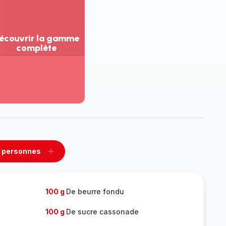
écouvrir la gamme
complète
ir
us...
couvrir
amme
mplète
 personnes
rimer
Ajouter
sonnes
personnes
100 g
De beurre fondu
100 g
De sucre cassonade