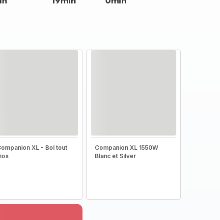
in
19min
0min
ompanion XL - Bol tout
Companion XL 1550W
nox
Blanc et Silver