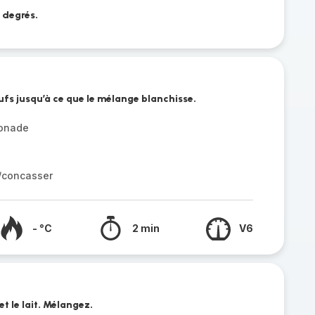
 degrés.
ufs jusqu’à ce que le mélange blanchisse.
sonade
r/concasser
- °C
2 min
V6
et le lait. Mélangez.