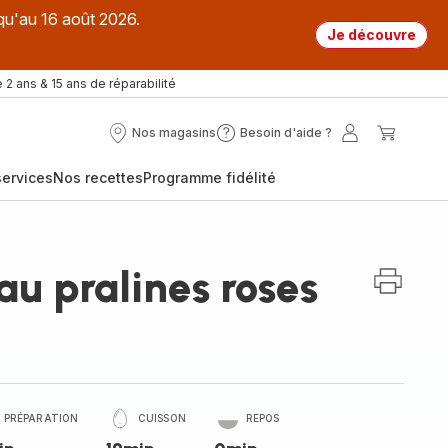
qu'au 16 août 2026.
Je découvre
 2 ans & 15 ans de réparabilité
Nos magasins
Besoin d'aide ?
Nos
Besoin
Mon
Mon
magasins
d'aide
compte
panier
ervices
Nos recettes
Programme fidélité
?
u pralines roses
PRÉPARATION
CUISSON
REPOS