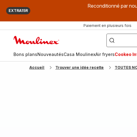
Reconditionné par nou
EXTRA15R
Paiement en plusieurs fois
["Que
recherchez-
Accueil
vous
?",
Moulinex
"Cookeo",
"Air
fryer",
Bons plans
Nouveautés
Casa Moulinex
Air fryers
Cookeo Inf
"Companion"]
Accueil
Trouver une idée recette
TOUTES N