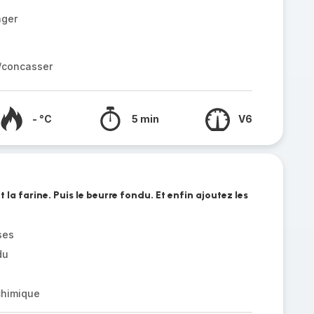
nger
r/concasser
- °C
5 min
V6
t la farine. Puis le beurre fondu. Et enfin ajoutez les
ses
du
chimique