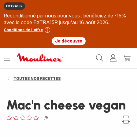
EXTRA15R
Reconditionné par nous pour vous : bénéficiez de -15%
avec le code EXTRA15R jusqu'au 16 août 2026.
Conditions de l'offre
Je découvre
Accueil
Ouvrir
Mon
Mon
Moulinex
le
compte
panie
menu
TOUTES NOS RECETTES
Mac'n cheese vegan
-
/5
-
ratings.0