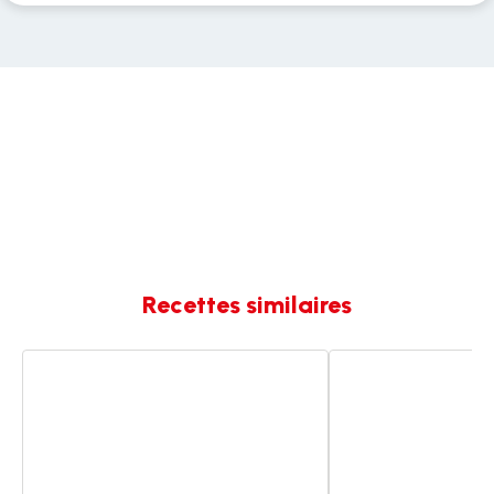
Recettes similaires
Mac’n
Moussaka
cheese
vegan