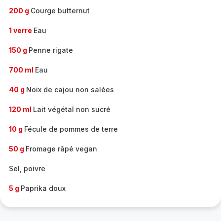
200 g
Courge butternut
1 verre
Eau
150 g
Penne rigate
700 ml
Eau
40 g
Noix de cajou non salées
120 ml
Lait végétal non sucré
10 g
Fécule de pommes de terre
50 g
Fromage râpé vegan
Sel, poivre
5 g
Paprika doux