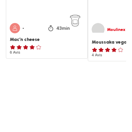
43min
-
Moulinex
Mac’n cheese
Moussaka vegan
Avis
6 Avis
ratings.3.8
4 Avis
4
étoiles
(moyenne)