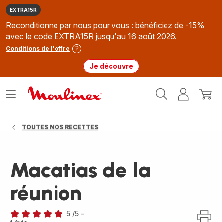
EXTRA15R
Reconditionné par nous pour vous : bénéficiez de -15%
avec le code EXTRA15R jusqu'au 16 août 2026.
Conditions de l'offre
Je découvre
Accueil
Ouvrir
Mon
Mon
Moulinex
le
compte
panie
menu
TOUTES NOS RECETTES
Macatias de la
réunion
5
/5
-