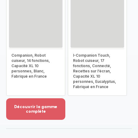
Companion, Robot
I-Companion Touch,
cuiseur, 14 fonctions,
Robot cuiseur, 17
Capacité XL 10
fonctions, Connecté,
personnes, Blanc,
Recettes sur l’écran,
Fabriqué en France
Capacité XL 10
personnes, Eucalyptus,
Fabriqué en France
Découvrir la gamme
complète
Voir
plus...
-
Découvrir