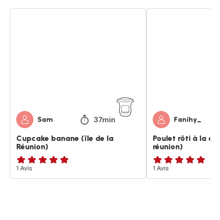
Cupcake
Poulet
banane
rôti
(île
à
de
la
la
créole
Réunion)
(île
de
la
réunion)
37min
Sam
Fanihy_
Cupcake banane (île de la
Poulet rôti à la cré
Réunion)
réunion)
Avis
1 Avis
Avis
1 Avis
5
5
étoiles
étoiles
(moyenne)
(moyenne)