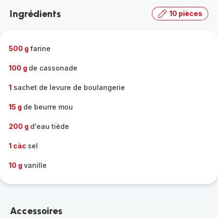
la
Ingrédients
10 pièces
gamme
complète
-
500 g
farine
100 g
de cassonade
1
sachet de levure de boulangerie
15 g
de beurre mou
200 g
d'eau tiède
1 càc
sel
10 g
vanille
Accessoires